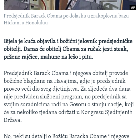
MAGAZIN
Predsjednik Barack Obama po dolasku u zrakoplovnu bazu
O GLASU AMERIKE
Hickam u Honoluluu
Learning English
Bijela je kuća objavila i božićni jelovnik predsjedničke
obitelji. Danas će obitelj Obama za ručak jesti steak,
PRATITE NAS
pržene rajčice, mahune na lešo i pitu.
Predsjednik Barack Obama i njegova obitelj provode
Jezici
božićne blagdane na Havajima, gdje je predsjednik
proveo veći dio svog djetinjstva. Za sljedeća dva dana
nije predviđen službeni program, no predsjednik sa
svojim suradnicima radi na Govoru o stanju nacije, koji
će za nekoliko tjedana održati u Kongresu Sjedinjenih
Država.
No, neki su detalji o Božiću Baracka Obame i njegove