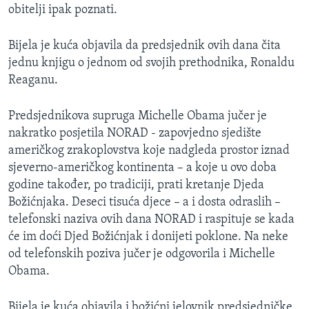
obitelji ipak poznati.
Bijela je kuća objavila da predsjednik ovih dana čita
jednu knjigu o jednom od svojih prethodnika, Ronaldu
Reaganu.
Predsjednikova supruga Michelle Obama jučer je
nakratko posjetila NORAD - zapovjedno sjedište
američkog zrakoplovstva koje nadgleda prostor iznad
sjeverno-američkog kontinenta – a koje u ovo doba
godine također, po tradiciji, prati kretanje Djeda
Božićnjaka. Deseci tisuća djece – a i dosta odraslih –
telefonski naziva ovih dana NORAD i raspituje se kada
će im doći Djed Božićnjak i donijeti poklone. Na neke
od telefonskih poziva jučer je odgovorila i Michelle
Obama.
Bijela je kuća objavila i božićni jelovnik predsjedničke