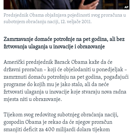
MAGAZIN
Predsjednik Obama objašnjava pojedinosti svog proračuna u
O GLASU AMERIKE
subotnjem obraćanju naciji, 12. veljače 2011.
Learning English
Zamrzavanje domaće potrošnje na pet godina, ali bez
žrtvovanja ulaganja u inovacije i obrazovanje
PRATITE NAS
Američki predsjednik Barack Obama kaže da će
državni proračun – koji će objelodaniti u ponedjeljak –
Jezici
zamrznuti domaću potrošnju na pet godina, pogađajući
programe do kojih mu je jako stalo, ali da neće
žrtvovati ulaganja u inovacije koje stvaraju nova radna
mjesta niti u obrazovanje.
Tijekom svog redovitog subotnjeg obraćanja naciji,
gospodin Obama je rekao da će njegov proračun
smanjiti deficit za 400 milijardi dolara tijekom