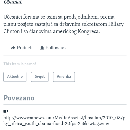
Obamai.
Učesnici foruma se osim sa predsjednikom, prema
planu posjete sastaju i sa državnim sekretarom Hillary
Clinton i sa članovima američkog Kongresa.
Podijeli
Follow us
This item is part of
Aktuelno
Svijet
Amerika
Povezano
http://www.voanews.com/MediaAssets2/bosnian/2010_08/p
kg_africa_youth_obama-fixed-20fps-256k-wtag.wmv