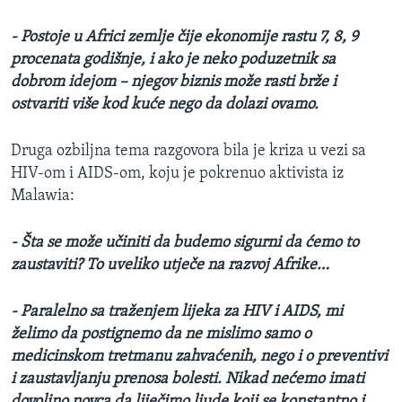
- Postoje u Africi zemlje čije ekonomije rastu 7, 8, 9
procenata godišnje, i ako je neko poduzetnik sa
dobrom idejom – njegov biznis može rasti brže i
ostvariti više kod kuće nego da dolazi ovamo.
Druga ozbiljna tema razgovora bila je kriza u vezi sa
HIV-om i AIDS-om, koju je pokrenuo aktivista iz
Malawia:
- Šta se može učiniti da budemo sigurni da ćemo to
zaustaviti? To uveliko utječe na razvoj Afrike…
- Paralelno sa traženjem lijeka za HIV i AIDS, mi
želimo da postignemo da ne mislimo samo o
medicinskom tretmanu zahvaćenih, nego i o preventivi
i zaustavljanju prenosa bolesti. Nikad nećemo imati
dovoljno novca da liječimo ljude koji se konstantno i