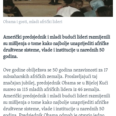
MAGAZIN
O GLASU AMERIKE
Obama i gosti, mladi afrički lideri
Learning English
Američki predsjednik i mladi budući lideri razmijenili
PRATITE NAS
su mišljenja o tome kako najbolje unaprijediti afričke
društvene sisteme, vlade i institucije u narednih 50
godina.
Jezici
Ove godine obilježava se 50 godina nezavisnosti za 17
subsaharskih afričkih zemalja. Proslavljajući taj
značajan jubilej, predsjednik Obama se u Bijeloj Kući
susreo sa 115 mladih afričkih lidera iz 46 zemalja.
Američki predsjednik i mladi budući lideri razmijenili
su mišljenja o tome kako najbolje unaprijediti afričke
društvene sisteme, vlade i institucije u narednih 50
godina. Predsjednik Obama odmah je otvorio jedno