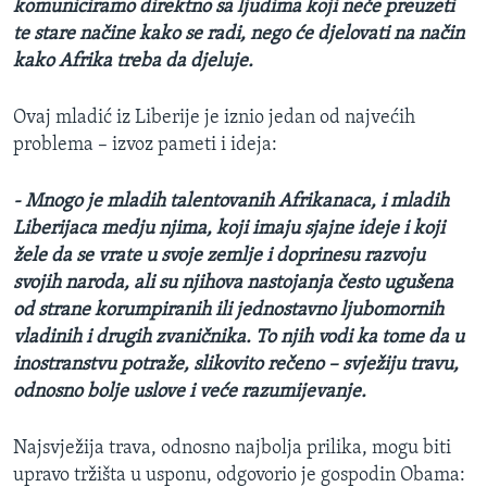
komuniciramo direktno sa ljudima koji neće preuzeti
te stare načine kako se radi, nego će djelovati na način
kako Afrika treba da djeluje.
Ovaj mladić iz Liberije je iznio jedan od najvećih
problema – izvoz pameti i ideja:
- Mnogo je mladih talentovanih Afrikanaca, i mladih
Liberijaca medju njima, koji imaju sjajne ideje i koji
žele da se vrate u svoje zemlje i doprinesu razvoju
svojih naroda, ali su njihova nastojanja često ugušena
od strane korumpiranih ili jednostavno ljubomornih
vladinih i drugih zvaničnika. To njih vodi ka tome da u
inostranstvu potraže, slikovito rečeno – svježiju travu,
odnosno bolje uslove i veće razumijevanje.
Najsvježija trava, odnosno najbolja prilika, mogu biti
upravo tržišta u usponu, odgovorio je gospodin Obama: