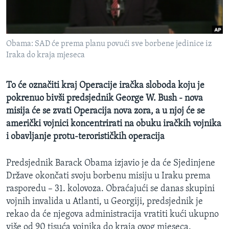
MAGAZIN
O GLASU AMERIKE
Obama: SAD će prema planu povući sve borbene jedinice iz
Learning English
Iraka do kraja mjeseca
PRATITE NAS
To će označiti kraj Operacije iračka sloboda koju je
pokrenuo bivši predsjednik George W. Bush - nova
misija će se zvati Operacija nova zora, a u njoj će se
američki vojnici koncentrirati na obuku iračkih vojnika
Jezici
i obavljanje protu-terorističkih operacija
Predsjednik Barack Obama izjavio je da će Sjedinjene
Države okončati svoju borbenu misiju u Iraku prema
rasporedu – 31. kolovoza. Obraćajući se danas skupini
vojnih invalida u Atlanti, u Georgiji, predsjednik je
rekao da će njegova administracija vratiti kući ukupno
više od 90 tisuća vojnika do kraja ovog mjeseca.