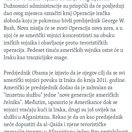
Dužnosnici administracije su priopćili da će posljednji
dan ovog mjeseca označiti kraj Operacije iračka
sloboda koju je pokrenuo bivši predsjednik George W.
Bush. Nova misija će se zvati Operacija nova zora, a u
njoj će se američki vojnici koncentrirati na obuku
iračkih vojnika i obavljanje protu-terorističkih
operacija. Pedeset tisuća američkih vojnika ostat će u
Iraku kao tranzicijske snage.
Predsjednik Obama je izjavio da je njegov cilj da se svi
američki vojnici povuku iz Iraka do kraja 2011. godine.
Američki je predsjednik dodao da je zahvalan za
"izuzetnu službu" jedne "nove generacije američkih
čelnika". Međutim, upozorio je Amerikance dok se
vojnici vraćaju kući iz Iraka, drugi su još uvijek na
službi u Afganistanu. Rekao je da on kao predsjednik
neće dopustiti da al-Qaida i njene terorističke