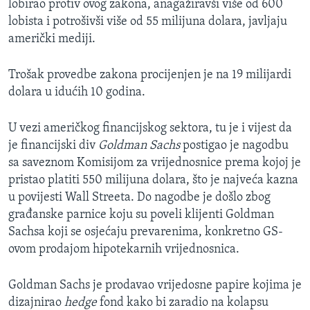
lobirao protiv ovog zakona, anagažiravši više od 600
lobista i potrošivši više od 55 milijuna dolara, javljaju
američki mediji.
Trošak provedbe zakona procijenjen je na 19 milijardi
dolara u idućih 10 godina.
U vezi američkog financijskog sektora, tu je i vijest da
je financijski div
Goldman Sachs
postigao je nagodbu
sa saveznom Komisijom za vrijednosnice prema kojoj je
pristao platiti 550 milijuna dolara, što je najveća kazna
u povijesti Wall Streeta. Do nagodbe je došlo zbog
građanske parnice koju su poveli klijenti Goldman
Sachsa koji se osjećaju prevarenima, konkretno GS-
ovom prodajom hipotekarnih vrijednosnica.
Goldman Sachs je prodavao vrijedosne papire kojima je
dizajnirao
hedge
fond kako bi zaradio na kolapsu