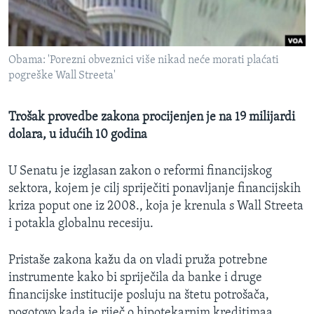
MAGAZIN
O GLASU AMERIKE
Obama: 'Porezni obveznici više nikad neće morati plaćati
Learning English
pogreške Wall Streeta'
PRATITE NAS
Trošak provedbe zakona procijenjen je na 19 milijardi
dolara, u idućih 10 godina
U Senatu je izglasan zakon o reformi financijskog
Jezici
sektora, kojem je cilj spriječiti ponavljanje financijskih
kriza poput one iz 2008., koja je krenula s Wall Streeta
i potakla globalnu recesiju.
Pristaše zakona kažu da on vladi pruža potrebne
instrumente kako bi spriječila da banke i druge
financijske institucije posluju na štetu potrošača,
pogotovo kada je riječ o hipotekarnim kreditimaa,