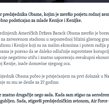
or predsjednika Obame, kojim je završio posjetu rodnoj zem
sebno podsticajan za mlade Kenijce i Kenijke.
edinjenih Američkih Država Barack Obama završio je borav
 na zatvorenom stadionu u neposrednoj blizini glavnog gra
adionu i Kenijce koji su na malim ekranima i putem radija pr
ama je pozvao da se daleko odlučnije suprotstave korupciji
 koje negativno utiču i znatno usporavaju sveukupni ekono
oj Kenije, inače domovine njegoog oca.
dsjednik Obama počeo je prisjećanjem na prvi dolazak u Na
e su mu se desile za 27 godina:
 je znatno drugačije nego sada. Kada sam stigao na aerodro
izgubljen. Sada, stigavši predsjedničkim avionom, Air Force 