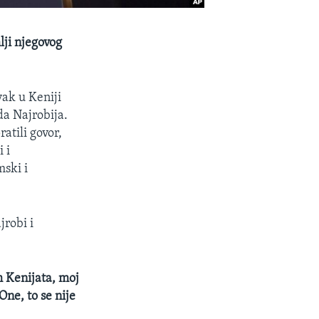
lji njegovog
ak u Keniji
da Najrobija.
atili govor,
 i
mski i
jrobi i
m Kenijata, moj
One, to se nije