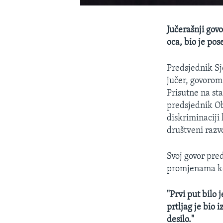
Jučerašnji gov
oca, bio je po
Predsjednik Sj
jučer, govorom
Prisutne na st
predsjednik Ob
diskriminaciji
društveni razv
Svoj govor pre
promjenama koj
"Prvi put bilo
prtljag je bio 
desilo."