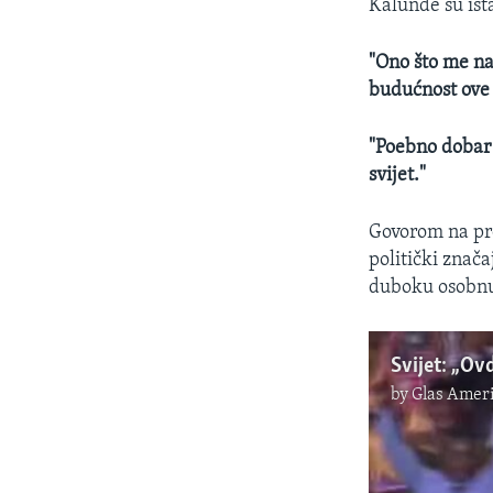
Kalunde su ista
"Ono što me na
budućnost ove 
"Poebno dobar 
svijet."
Govorom na pr
politički znača
duboku osobnu
by
Glas Ameri