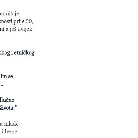
ednik je
nosti prije 50,
ija još uvijek
skog i etničkog
 im se
..
dlučno
ivota."
za mlade
 i Irene