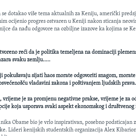
 se dotakao više tema aktualnih za Keniju, američki predsj
im ocijenio progres ostvaren u Keniji nakon sticanja neovis
enijce da nađu odgovore na ozbiljne izazove ka kojima se Ken
otvoreno reći da je politika temeljena na dominaciji plemen
azara svaku zemlju.....
ji pokušavaju sijati haos morate odgovoriti snagom, morate
posvećenošću vladavini zakona i poštivanjem ljudskih prava.
i, vrijeme je za promjenu negativne prakse, vrijeme je za o
cije koja usporava svaki aspekt ekonomskog i društvenog ž
nika Obame bio je vrlo inspirativan, posebno podsticajan 
ke. Lideri kenijskih studentskih organizacija Alex Kibarion