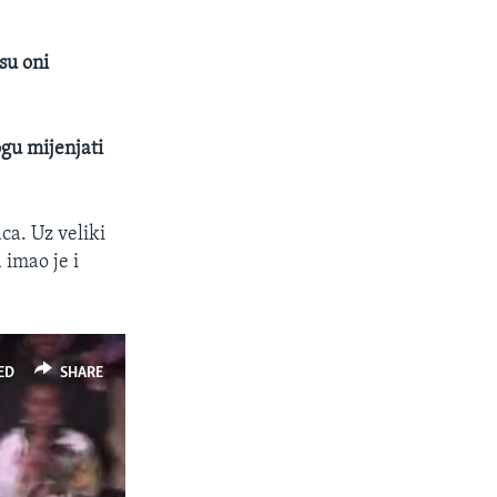
su oni
gu mijenjati
a. Uz veliki
 imao je i
ED
SHARE