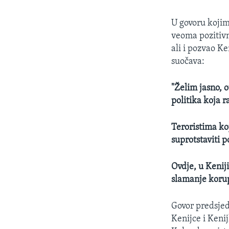
U govoru kojim
veoma pozitivn
ali i pozvao K
suočava:
"Želim jasno, 
politika koja r
Teroristima ko
suprotstaviti 
Ovdje, u Kenij
slamanje korup
Govor predsjed
Kenijce i Kenij