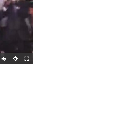
SHARE
px
width