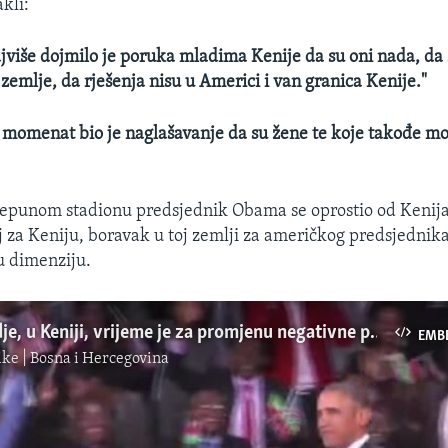
kli:
jviše dojmilo je poruka mladima Kenije da su oni nada, da 
zemlje, da rješenja nisu u Americi i van granica Kenije."
momenat bio je naglašavanje da su žene te koje takođe mo
epunom stadionu predsjednik Obama se oprostio od Kenijac
j za Keniju, boravak u toj zemlji za američkog predsjednika
 dimenziju.
Svijet: „Ovdje, u Keniji, vrijeme je za promjenu negativne prakse....“
EMB
ke | Bosna i Hercegovina