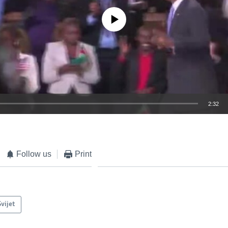
No media source currently available
2:32
EMBED
Follow us
Print
Svijet