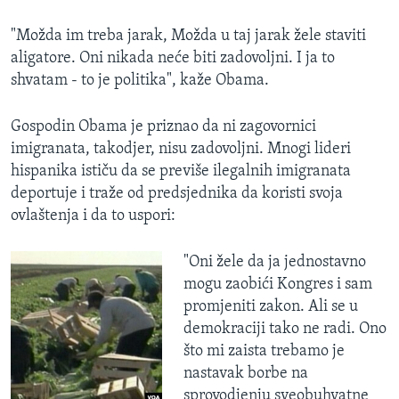
"Možda im treba jarak, Možda u taj jarak žele staviti
aligatore. Oni nikada neće biti zadovoljni. I ja to
shvatam - to je politika", kaže Obama.
Gospodin Obama je priznao da ni zagovornici
imigranata, takodjer, nisu zadovoljni. Mnogi lideri
hispanika ističu da se previše ilegalnih imigranata
deportuje i traže od predsjednika da koristi svoja
ovlaštenja i da to uspori:
"Oni žele da ja jednostavno
mogu zaobići Kongres i sam
promjeniti zakon. Ali se u
demokraciji tako ne radi. Ono
što mi zaista trebamo je
nastavak borbe na
sprovodjenju sveobuhvatne