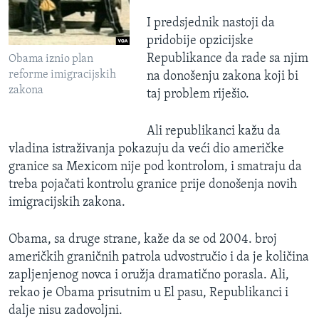
I predsjednik nastoji da
pridobije opzicijske
Republikance da rade sa njim
Obama iznio plan
reforme imigracijskih
na donošenju zakona koji bi
zakona
taj problem riješio.
Ali republikanci kažu da
vladina istraživanja pokazuju da veći dio američke
granice sa Mexicom nije pod kontrolom, i smatraju da
treba pojačati kontrolu granice prije donošenja novih
imigracijskih zakona.
Obama, sa druge strane, kaže da se od 2004. broj
američkih graničnih patrola udvostručio i da je količina
zapljenjenog novca i oružja dramatično porasla. Ali,
rekao je Obama prisutnim u El pasu, Republikanci i
dalje nisu zadovoljni.