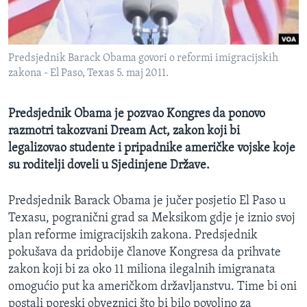
MAGAZIN
O GLASU AMERIKE
Predsjednik Barack Obama govori o reformi imigracijskih
Learning English
zakona - El Paso, Texas 5. maj 2011.
PRATITE NAS
Predsjednik Obama je pozvao Kongres da ponovo
razmotri takozvani Dream Act, zakon koji bi
legalizovao studente i pripadnike američke vojske koje
su roditelji doveli u Sjedinjene Države.
Jezici
Predsjednik Barack Obama je jučer posjetio El Paso u
Texasu, pogranični grad sa Meksikom gdje je iznio svoj
plan reforme imigracijskih zakona. Predsjednik
pokušava da pridobije članove Kongresa da prihvate
zakon koji bi za oko 11 miliona ilegalnih imigranata
omogućio put ka američkom državljanstvu. Time bi oni
postali poreski obveznici što bi bilo povoljno za