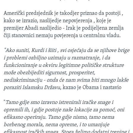
Američki predsjednik je takodjer priznao da postoji ,
kako se izrazio, naslijedje nepovjerenja , koje je
premijer Abadi naslijedio - Irak je podijeljena zemlja
čiji stanovnici nemaju povjerenja u centralnu vladu.
"Ako suniti, Kurdi i šiiti , svi osjećaju da se njihove brige
i problemi ozbiljno uzimaju u razmatranje, i da
funkcioniranje u okviru legitimne političke strukture
može obezbijediti sigurnost, prosperitet,
nediskriminaciju - onda će nam svima biti mnogo lakše
poraziti Islamsku Državu
, kazao je Obama i nastavio
"
Tamo gdje smo izravno istrenirali iračke snage i
opremili ih, i gdje postoje naše lokacije za pomoć, oni
efikasno operiraju. Tamo gdje nismo, tamo nema
borbenog morala, nema opreme, i to umanjuje
efikasnost iračkih snaga. Stoga želimo dodatni trening i