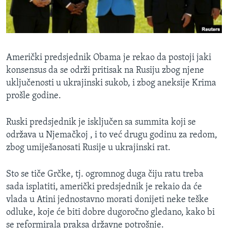
MAGAZIN
O GLASU AMERIKE
Learning English
Američki predsjednik Obama je rekao da postoji jaki
konsensus da se održi pritisak na Rusiju zbog njene
PRATITE NAS
uključenosti u ukrajinski sukob, i zbog aneksije Krima
prošle godine.
Ruski predsjednik je isključen sa summita koji se
Jezici
održava u Njemačkoj , i to već drugu godinu za redom,
zbog umiješanosati Rusije u ukrajinski rat.
Sto se tiče Grčke, tj. ogromnog duga čiju ratu treba
sada isplatiti, američki predsjednik je rekaio da će
vlada u Atini jednostavno morati donijeti neke teške
odluke, koje će biti dobre dugoročno gledano, kako bi
se reformirala praksa državne potrošnje.