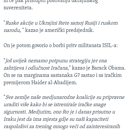
ili će pak pristupiti poštivanju ukrajinskog
suvereniteta.
"
Ruske akcije u Ukrajini štete samoj Rusiji i ruskom
narodu
, " kazao je američki predsjednik.
On je potom govorio o borbi pritv militanata ISIL-a:
"
Još uvijek nemamo potpunu strategiju jer ona
zahtijeva i odlučnost Iračana
," kazao je Barack Obama.
On se na marginama sastanaka G7 sastao i sa iračkim
premijerom Haider al-Abadijem.
"
Sve zemlje naše medjunarodne koalicije su pripravne
uraditi više kako bi se istrenirale iračke snage
sigurnosti. Medjutim, ono što je i danas prisutno u
Iraku jest da ima mjesta gdje su naši kapaciteti
raspoloživi za trening mnogo veći od zainteresiranih