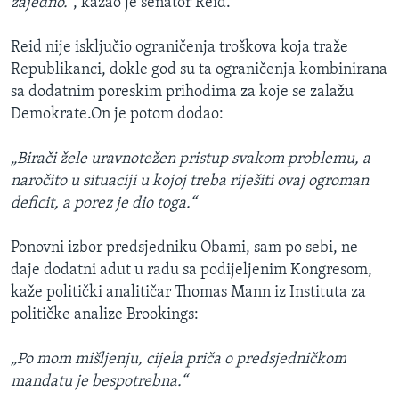
zajedno.“
, kazao je senator Reid.
Reid nije isključio ograničenja troškova koja traže
Republikanci, dokle god su ta ograničenja kombinirana
sa dodatnim poreskim prihodima za koje se zalažu
Demokrate.On je potom dodao:
„Birači žele uravnotežen pristup svakom problemu, a
naročito u situaciji u kojoj treba riješiti ovaj ogroman
deficit, a porez je dio toga.“
Ponovni izbor predsjedniku Obami, sam po sebi, ne
daje dodatni adut u radu sa podijeljenim Kongresom,
kaže politički analitičar Thomas Mann iz Instituta za
političke analize Brookings:
„Po mom mišljenju, cijela priča o predsjedničkom
mandatu je bespotrebna.“