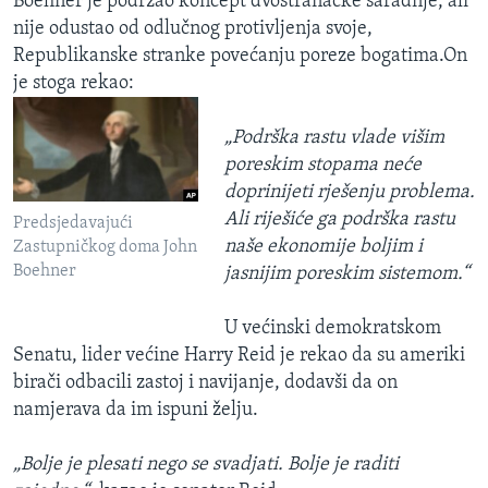
Boehner je podržao koncept dvostranačke saradnje, ali
nije odustao od odlučnog protivljenja svoje,
Republikanske stranke povećanju poreze bogatima.On
je stoga rekao:
„Podrška rastu vlade višim
poreskim stopama neće
doprinijeti rješenju problema.
Ali riješiće ga podrška rastu
Predsjedavajući
naše ekonomije boljim i
Zastupničkog doma John
Boehner
jasnijim poreskim sistemom.“
U većinski demokratskom
Senatu, lider većine Harry Reid je rekao da su ameriki
birači odbacili zastoj i navijanje, dodavši da on
namjerava da im ispuni želju.
„Bolje je plesati nego se svadjati. Bolje je raditi