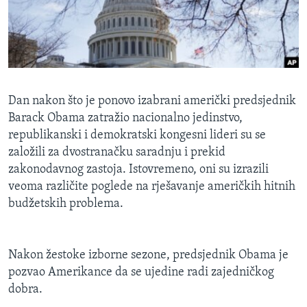
MAGAZIN
O GLASU AMERIKE
Learning English
Dan nakon što je ponovo izabrani američki predsjednik
PRATITE NAS
Barack Obama zatražio nacionalno jedinstvo,
republikanski i demokratski kongesni lideri su se
založili za dvostranačku saradnju i prekid
zakonodavnog zastoja. Istovremeno, oni su izrazili
Jezici
veoma različite poglede na rješavanje američkih hitnih
budžetskih problema.
Nakon žestoke izborne sezone, predsjednik Obama je
pozvao Amerikance da se ujedine radi zajedničkog
dobra.