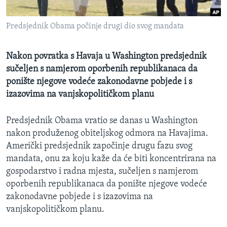
MAGAZIN
Predsjednik Obama počinje drugi dio svog mandata
O GLASU AMERIKE
Learning English
Nakon povratka s Havaja u Washington predsjednik
sučeljen s namjerom oporbenih republikanaca da
ponište njegove vodeće zakonodavne pobjede i s
PRATITE NAS
izazovima na vanjskopolitičkom planu
Predsjednik Obama vratio se danas u Washington
Jezici
nakon produženog obiteljskog odmora na Havajima.
Američki predsjednik započinje drugu fazu svog
mandata, onu za koju kaže da će biti koncentrirana na
gospodarstvo i radna mjesta, sučeljen s namjerom
oporbenih republikanaca da ponište njegove vodeće
zakonodavne pobjede i s izazovima na
vanjskopolitičkom planu.