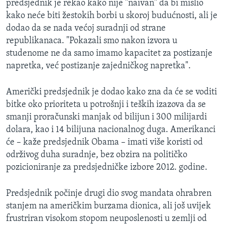
predsjednik je rekao kako nije "naivan" da bi mislio
kako neće biti žestokih borbi u skoroj budućnosti, ali je
dodao da se nada većoj suradnji od strane
republikanaca. "Pokazali smo nakon izvora u
studenome ne da samo imamo kapacitet za postizanje
napretka, već postizanje zajedničkog napretka".
Američki predsjednik je dodao kako zna da će se voditi
bitke oko prioriteta u potrošnji i teških izazova da se
smanji proračunski manjak od bilijun i 300 milijardi
dolara, kao i 14 bilijuna nacionalnog duga. Amerikanci
će – kaže predsjednik Obama – imati više koristi od
održivog duha suradnje, bez obzira na političko
pozicioniranje za predsjedničke izbore 2012. godine.
Predsjednik počinje drugi dio svog mandata ohrabren
stanjem na američkim burzama dionica, ali još uvijek
frustriran visokom stopom neuposlenosti u zemlji od