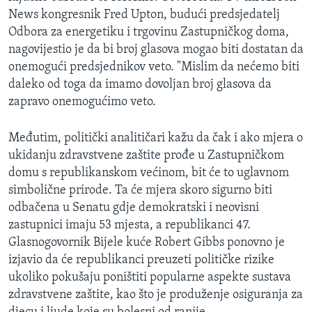
News kongresnik Fred Upton, budući predsjedatelj
Odbora za energetiku i trgovinu Zastupničkog doma,
nagovijestio je da bi broj glasova mogao biti dostatan da
onemogući predsjednikov veto. "Mislim da nećemo biti
daleko od toga da imamo dovoljan broj glasova da
zapravo onemogućimo veto.
Međutim, politički analitičari kažu da čak i ako mjera o
ukidanju zdravstvene zaštite prođe u Zastupničkom
domu s republikanskom većinom, bit će to uglavnom
simbolične prirode. Ta će mjera skoro sigurno biti
odbačena u Senatu gdje demokratski i neovisni
zastupnici imaju 53 mjesta, a republikanci 47.
Glasnogovornik Bijele kuće Robert Gibbs ponovno je
izjavio da će republikanci preuzeti političke rizike
ukoliko pokušaju poništiti popularne aspekte sustava
zdravstvene zaštite, kao što je produženje osiguranja za