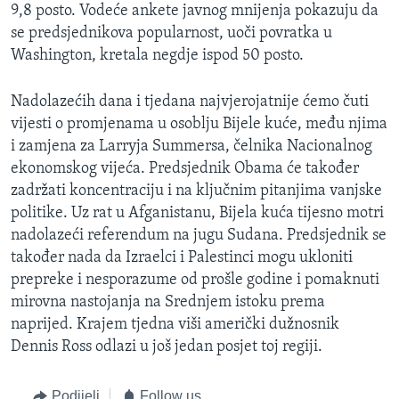
9,8 posto. Vodeće ankete javnog mnijenja pokazuju da
se predsjednikova popularnost, uoči povratka u
Washington, kretala negdje ispod 50 posto.
Nadolazećih dana i tjedana najvjerojatnije ćemo čuti
vijesti o promjenama u osoblju Bijele kuće, među njima
i zamjena za Larryja Summersa, čelnika Nacionalnog
ekonomskog vijeća. Predsjednik Obama će također
zadržati koncentraciju i na ključnim pitanjima vanjske
politike. Uz rat u Afganistanu, Bijela kuća tijesno motri
nadolazeći referendum na jugu Sudana. Predsjednik se
također nada da Izraelci i Palestinci mogu ukloniti
prepreke i nesporazume od prošle godine i pomaknuti
mirovna nastojanja na Srednjem istoku prema
naprijed. Krajem tjedna viši američki dužnosnik
Dennis Ross odlazi u još jedan posjet toj regiji.
Podijeli
Follow us