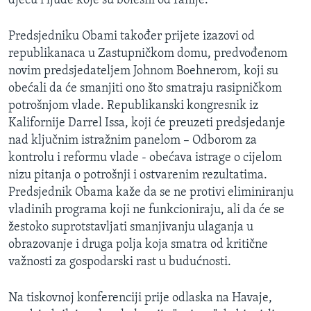
djecu i ljude koje su bolesni od ranije.
Predsjedniku Obami također prijete izazovi od
republikanaca u Zastupničkom domu, predvođenom
novim predsjedateljem Johnom Boehnerom, koji su
obećali da će smanjiti ono što smatraju rasipničkom
potrošnjom vlade. Republikanski kongresnik iz
Kalifornije Darrel Issa, koji će preuzeti predsjedanje
nad ključnim istražnim panelom – Odborom za
kontrolu i reformu vlade - obećava istrage o cijelom
nizu pitanja o potrošnji i ostvarenim rezultatima.
Predsjednik Obama kaže da se ne protivi eliminiranju
vladinih programa koji ne funkcioniraju, ali da će se
žestoko suprotstavljati smanjivanju ulaganja u
obrazovanje i druga polja koja smatra od kritične
važnosti za gospodarski rast u budućnosti.
Na tiskovnoj konferenciji prije odlaska na Havaje,