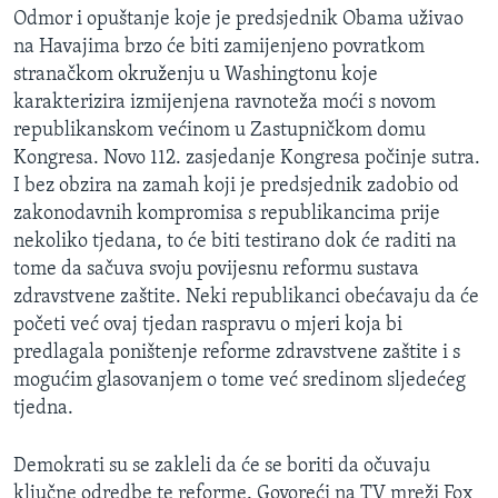
Odmor i opuštanje koje je predsjednik Obama uživao
na Havajima brzo će biti zamijenjeno povratkom
stranačkom okruženju u Washingtonu koje
karakterizira izmijenjena ravnoteža moći s novom
republikanskom većinom u Zastupničkom domu
Kongresa. Novo 112. zasjedanje Kongresa počinje sutra.
I bez obzira na zamah koji je predsjednik zadobio od
zakonodavnih kompromisa s republikancima prije
nekoliko tjedana, to će biti testirano dok će raditi na
tome da sačuva svoju povijesnu reformu sustava
zdravstvene zaštite. Neki republikanci obećavaju da će
početi već ovaj tjedan raspravu o mjeri koja bi
predlagala poništenje reforme zdravstvene zaštite i s
mogućim glasovanjem o tome već sredinom sljedećeg
tjedna.
Demokrati su se zakleli da će se boriti da očuvaju
ključne odredbe te reforme. Govoreći na TV mreži Fox