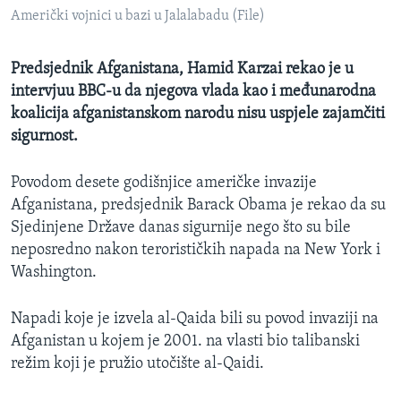
MAGAZIN
Američki vojnici u bazi u Jalalabadu (File)
O GLASU AMERIKE
Predsjednik Afganistana, Hamid Karzai rekao je u
intervjuu BBC-u da njegova vlada kao i međunarodna
Learning English
koalicija afganistanskom narodu nisu uspjele zajamčiti
sigurnost.
PRATITE NAS
Povodom desete godišnjice američke invazije
Afganistana, predsjednik Barack Obama je rekao da su
Sjedinjene Države danas sigurnije nego što su bile
Jezici
neposredno nakon terorističkih napada na New York i
Washington.
Napadi koje je izvela al-Qaida bili su povod invaziji na
Afganistan u kojem je 2001. na vlasti bio talibanski
režim koji je pružio utočište al-Qaidi.