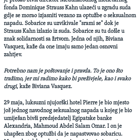
je prošao bivši direktor Međunarodnog monetarnog
fonda Dominique Strauss Kahn ulazeći u zgradu suda
gdje se morao izjasniti vezano za optužbe o seksualnom
napadu. Sobarice su uzvikivale "srami se" dok je
Strauss Kahn izlazio iz suda. Sobarice su tu došle u
znak solidarnosti sa žrtvom. Jedna od njih, Biviana
Vasquez, kaže da one imaju samo jedan osnovni
zahtjev.
Potrebno nam je poštovanje i pravda. To je ono što
tražimo, jer mi radimo kako bi preživjele, kao i svako
drugi
, kaže Biviana Vasquez.
29 maja, luksuzni njujorški hotel Pierre je bio mjesto
još jednog navodnog seksualnog napada u kojeg je bio
umiješan bivši predsjedatelj Egipatske banke
Alexandria, Mahmoud Abdel Salam Omar. I on je
uhapšen zbog optužbi da je napastvovao sobaricu.