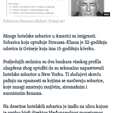
MAGAZIN
O GLASU AMERIKE
Sobarice Straussu Kahnu: Srami se!
Learning English
Mnoge hotelske sobarice u Americi su imigranti.
PRATITE NAS
Sobarica koja optužuje Straussa-Khana je 32-godišnja
udovica iz Gvineje koja ima 15-godišnju kćerku.
Posljednjih sedmica su dva bankara visokog profila
Jezici
uhapšena zbog optužbi da su seksualno napastvovali
hotelske sobarice u New Yorku. Ti slučajevi skreću
pažnju na opasnosti sa kojima se suočavaju sobarice,
koje mnogi smatraju ranjivim, siromašnim i
anonimnim ženama.
Na desetine hotelskih sobarica je izašlo na ulicu kojom