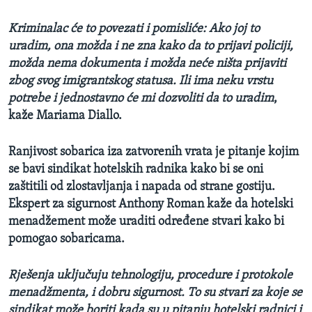
Kriminalac će to povezati i pomisliće: Ako joj to
uradim, ona možda i ne zna kako da to prijavi policiji,
možda nema dokumenta i možda neće ništa prijaviti
zbog svog imigrantskog statusa. Ili ima neku vrstu
potrebe i jednostavno će mi dozvoliti da to uradim
,
kaže Mariama Diallo.
Ranjivost sobarica iza zatvorenih vrata je pitanje kojim
se bavi sindikat hotelskih radnika kako bi se oni
zaštitili od zlostavljanja i napada od strane gostiju.
Ekspert za sigurnost Anthony Roman kaže da hotelski
menadžement može uraditi određene stvari kako bi
pomogao sobaricama.
Rješenja uključuju tehnologiju, procedure i protokole
menadžmenta, i dobru sigurnost. To su stvari za koje se
sindikat može boriti kada su u pitanju hotelski radnici i