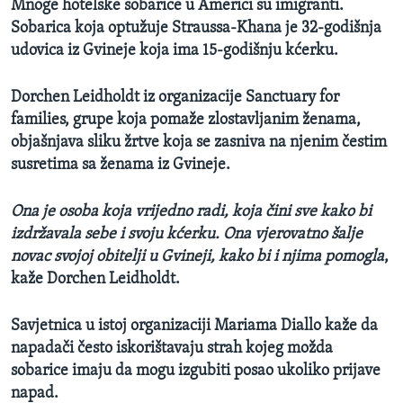
Mnoge hotelske sobarice u Americi su imigranti.
Sobarica koja optužuje Straussa-Khana je 32-godišnja
udovica iz Gvineje koja ima 15-godišnju kćerku.
Dorchen Leidholdt iz organizacije Sanctuary for
families, grupe koja pomaže zlostavljanim ženama,
objašnjava sliku žrtve koja se zasniva na njenim čestim
susretima sa ženama iz Gvineje.
Ona je osoba koja vrijedno radi, koja čini sve kako bi
izdržavala sebe i svoju kćerku. Ona vjerovatno šalje
novac svojoj obitelji u Gvineji, kako bi i njima pomogla
,
kaže Dorchen Leidholdt.
Savjetnica u istoj organizaciji Mariama Diallo kaže da
napadači često iskorištavaju strah kojeg možda
sobarice imaju da mogu izgubiti posao ukoliko prijave
napad.