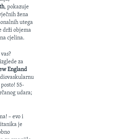
th
, pokazuje
vječnih žena
ionalnih utega
se drži objema
na cjelina.
 vas?
 izglede za
ew England
ardiovaskularnu
 posto! 55-
 srčanog udara;
ma! – evo i
pitanika je
sobno