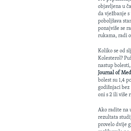
objavljena u č
da vježbanje s
poboljšava sta
ponajviše se ra
rukama, radi o
Koliko se od s
Kolesterol? Puš
nastup bolesti,
Journal of Med
bolest su 1,4 p
godišnjaci bez 
oni s 2 ili više
Ako radite na u
rezultata studi
provelo dvije 