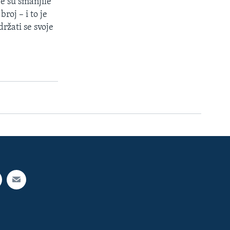
ve su smanjile
broj – i to je
držati se svoje