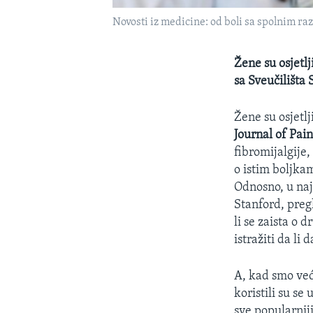
Novosti iz medicine: od boli sa spolnim ra
Žene su osjetlj
sa Sveučilišta 
Žene su osjetl
Journal of Pai
fibromijalgije,
o istim boljkam
Odnosno, u naj
Stanford, pregl
li se zaista o 
istražiti da li
A, kad smo već 
koristili su se
sve popularniji