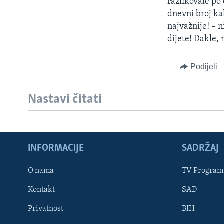
razlikovale po 
dnevni broj kalo
najvažnije! – n
dijete! Dakle, 
Podijeli
Nastavi čitati
INFORMACIJE
SADRŽAJ
Learning English
O nama
TV Program
Kontakt
SAD
PRATITE NAS
Privatnost
BIH