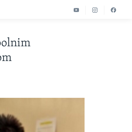
spolnim
kom