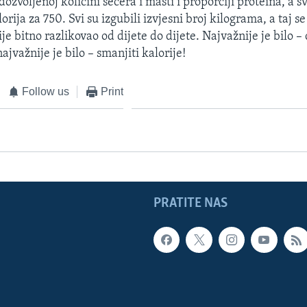
dozvoljenoj količini šećera i masti i proporciji proteina, a s
rija za 750. Svi su izgubili izvjesni broj kilograma, a taj se 
ije bitno razlikovao od dijete do dijete. Najvažnije je bilo – 
najvažnije je bilo – smanjiti kalorije!
Follow us
Print
PRATITE NAS