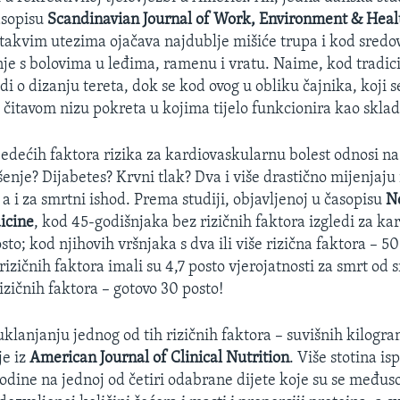
asopisu
Scandinavian Journal of Work, Environment & Heal
 takvim utezima ojačava najdublje mišiće trupa i kod sredo
nje s bolovima u leđima, ramenu i vratu. Naime, kod tradic
di o dizanju tereta, dok se kod ovog u obliku čajnika, koji 
 čitavom nizu pokreta u kojima tijelo funkcionira kao sklad
ljedećih faktora rizika za kardiovaskularnu bolest odnosi na
enje? Dijabetes? Krvni tlak? Dva i više drastično mijenjaju
 a i za smrtni ishod. Prema studiji, objavljenoj u časopisu
N
icine
, kod 45-godišnjaka bez rizičnih faktora izgledi za k
osto; kod njihovih vršnjaka s dva ili više rizična faktora – 50
rizičnih faktora imali su 4,7 posto vjerojatnosti za smrt od
 rizičnih faktora – gotovo 30 posto!
klanjanju jednog od tih rizičnih faktora – suvišnih kilogra
je iz
American Journal of Clinical Nutrition
. Više stotina is
godine na jednoj od četiri odabrane dijete koje su se među