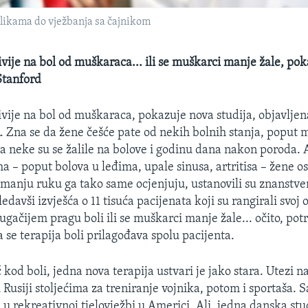
zlikama do vježbanja sa čajnikom
ivije na bol od muškaraca... ili se muškarci manje žale, pok
Stanford
jivije na bol od muškaraca, pokazuje nova studija, objavljen
n
. Zna se da žene češće pate od nekih bolnih stanja, poput 
 a neke su se žalile na bolove i godinu dana nakon poroda. A
a – poput bolova u leđima, upale sinusa, artritisa – žene osj
manju ruku ga tako same ocjenjuju, ustanovili su znanstven
edavši izvješća o 11 tisuća pacijenata koji su rangirali svoj o
drugačijem pragu boli ili se muškarci manje žale... očito, pot
 da se terapija boli prilagođava spolu pacijenta.
kod boli, jedna nova terapija ustvari je jako stara. Utezi n
 u Rusiji stoljećima za treniranje vojnika, potom i sportaša. 
 u rekreativnoj tjelovježbi u Americi. Ali, jedna danska stu