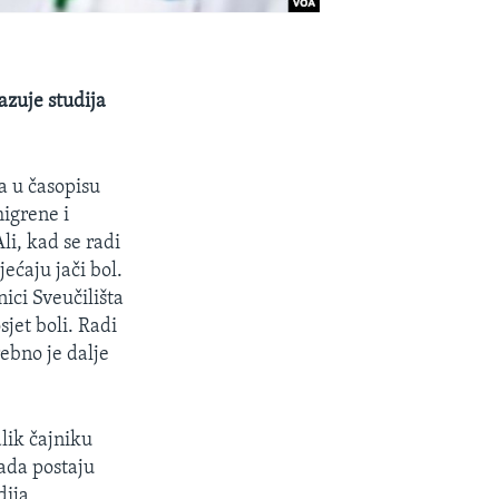
azuje studija
a u časopisu
migrene i
li, kad se radi
ećaju jači bol.
ici Sveučilišta
sjet boli. Radi
rebno je dalje
alik čajniku
Sada postaju
dija,