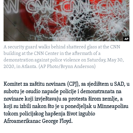
MAGAZIN
O GLASU AMERIKE
Learning English
A security guard walks behind shattered glass at the CNN
PRATITE NAS
building at the CNN Center in the aftermath of a
demonstration against police violence on Saturday, May 30,
2020, in Atlanta. (AP Photo/Brynn Anderson)
Jezici
Komitet za zaštitu novinara (CPJ), sa sjedištem u SAD, u
subotu je osudio napade policije i demonstranata na
novinare koji izvještavaju sa protesta širom zemlje, a
koji su izbili nakon što je u ponedjeljak u Minneapolisu
tokom policijskog hapšenja život izgubio
Afroamerikanac George Floyd.