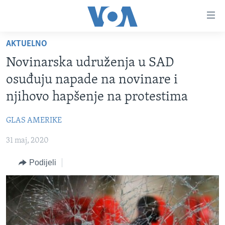
Linkovi
Pređi
na
AKTUELNO
glavni
TV PROGRAM
sadržaj
Novinarska udruženja u SAD
VIDEO
Pređi
osuđuju napade na novinare i
na
FOTOGRAFIJE DANA
njihovo hapšenje na protestima
glavnu
VIJESTI
navigaciju
GLAS AMERIKE
Idi
NAUKA I TEHNOLOGIJA
SJEDINJENE AMERIČKE DRŽAVE
na
31 maj, 2020
SPECIJALNI PROJEKTI
BOSNA I HERCEGOVINA
pretragu
KORUPCIJA
Podijeli
SVIJET
SLOBODA MEDIJA
ŽENSKA STRANA
IZBJEGLIČKA STRANA