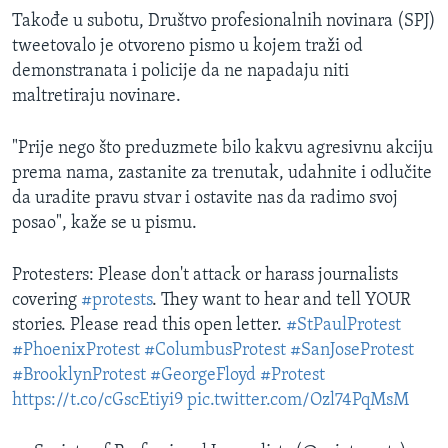
Takođe u subotu, Društvo profesionalnih novinara (SPJ)
tweetovalo je otvoreno pismo u kojem traži od
demonstranata i policije da ne napadaju niti
maltretiraju novinare.
"Prije nego što preduzmete bilo kakvu agresivnu akciju
prema nama, zastanite za trenutak, udahnite i odlučite
da uradite pravu stvar i ostavite nas da radimo svoj
posao", kaže se u pismu.
Protesters: Please don't attack or harass journalists
covering
#protests
. They want to hear and tell YOUR
stories. Please read this open letter.
#StPaulProtest
#PhoenixProtest
#ColumbusProtest
#SanJoseProtest
#BrooklynProtest
#GeorgeFloyd
#Protest
https://t.co/cGscEtiyi9
pic.twitter.com/Ozl74PqMsM