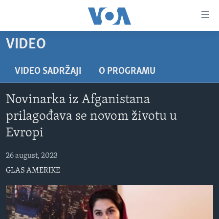
Linkovi
Pređi
na
VIDEO
glavni
TV PROGRAM
sadržaj
VIDEO
Pređi
VIDEO SADRŽAJI
O PROGRAMU
na
FOTOGRAFIJE DANA
glavnu
Novinarka iz Afganistana
VIJESTI
navigaciju
prilagođava se novom životu u
Idi
NAUKA I TEHNOLOGIJA
SJEDINJENE AMERIČKE DRŽAVE
Evropi
na
SPECIJALNI PROJEKTI
BOSNA I HERCEGOVINA
pretragu
26 august, 2023
KORUPCIJA
SVIJET
GLAS AMERIKE
SLOBODA MEDIJA
ŽENSKA STRANA
IZBJEGLIČKA STRANA