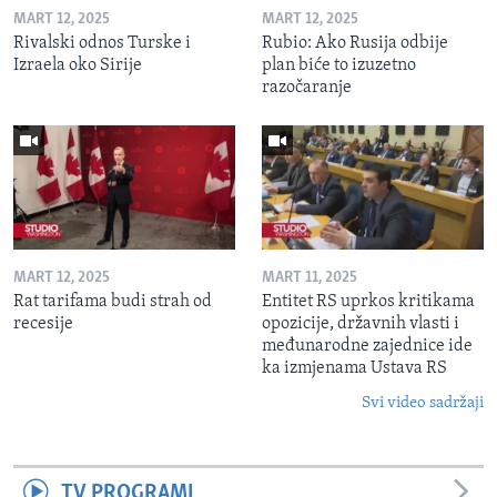
MART 12, 2025
MART 12, 2025
Rivalski odnos Turske i
Rubio: Ako Rusija odbije
Izraela oko Sirije
plan biće to izuzetno
razočaranje
MART 12, 2025
MART 11, 2025
Rat tarifama budi strah od
Entitet RS uprkos kritikama
recesije
opozicije, državnih vlasti i
međunarodne zajednice ide
ka izmjenama Ustava RS
Svi video sadržaji
TV PROGRAMI