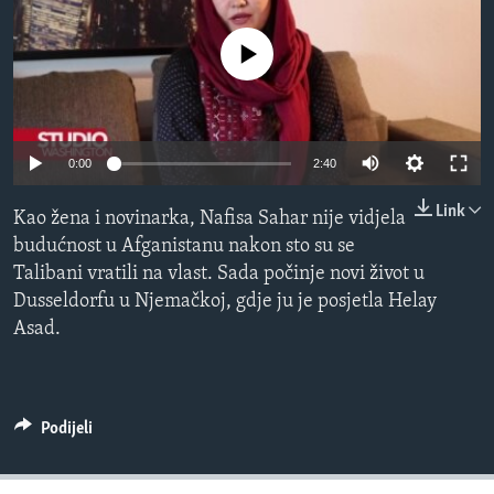
MAGAZIN
No media source currently available
O GLASU AMERIKE
Learning English
0:00
2:40
PRATITE NAS
Link
Kao žena i novinarka, Nafisa Sahar nije vidjela
budućnost u Afganistanu nakon sto su se
Talibani vratili na vlast. Sada počinje novi život u
Jezici
Dusseldorfu u Njemačkoj, gdje ju je posjetla Helay
Asad.
Podijeli