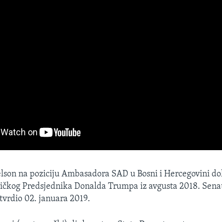
lson na poziciju Ambasadora SAD u Bosni i Hercegovini do
ičkog Predsjednika Donalda Trumpa iz avgusta 2018. Senat
vrdio 02. januara 2019.