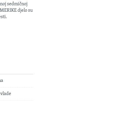
enoj sedmičnoj
 AMERIKE djelo su
sti.
na
 vlade