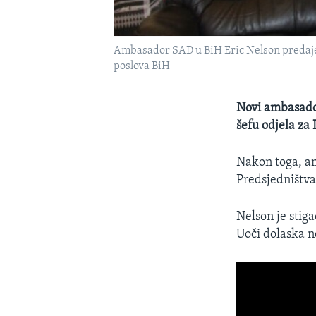
Ambasador SAD u BiH Eric Nelson predaje 
poslova BiH
Novi ambasador
šefu odjela za
Nakon toga, am
Predsjedništva
Nelson je stig
Uoči dolaska n