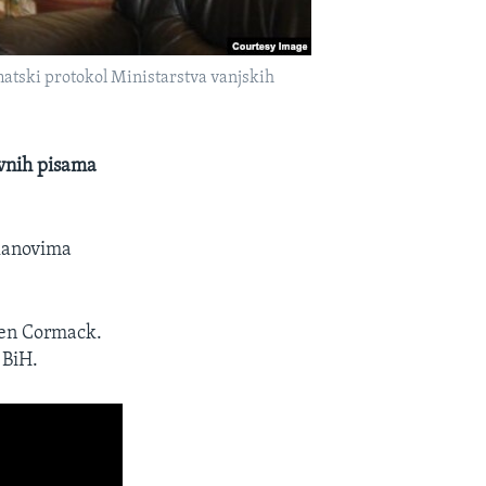
atski protokol Ministarstva vanjskih
ivnih pisama
članovima
een Cormack.
 BiH.