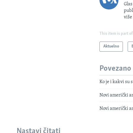
Glas
publ
više
This item is part of
Aktuelno
Povezano
Ko je i kakvi s
Novi američki am
Novi američki am
Nastavi čitati