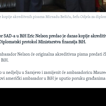
kopije akreditvnih pisama Mirsadu Bešiću, šefu Odjela za diplom
 SAD-a u BiH Eric Nelson predao je danas kopije akredit
 Diplomatski protokol Ministarstva finansija BiH.
basador Nelson će originalna akreditivna pisma predati 
 BiH.
ao u nedjelju u Sarajevo i zamijenit će ambasadoricu Maur
ovi američki ambasador u BiH je uputio poruku građanima