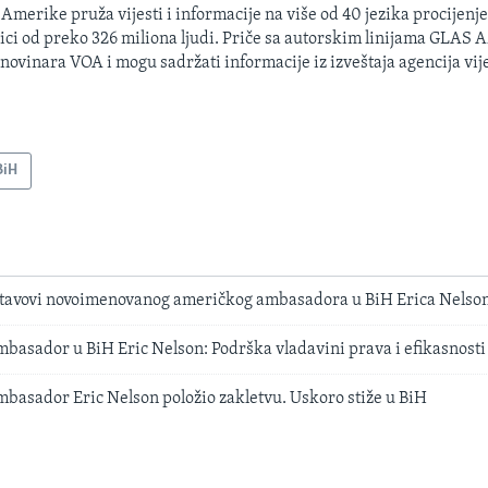
 Amerike pruža vijesti i informacije na više od 40 jezika procijenj
ici od preko 326 miliona ljudi. Priče sa autorskim linijama GLAS
 novinara VOA i mogu sadržati informacije iz izveštaja agencija vije
BiH
u stavovi novoimenovanog američkog ambasadora u BiH Erica Nelso
basador u BiH Eric Nelson: Podrška vladavini prava i efikasnosti
basador Eric Nelson položio zakletvu. Uskoro stiže u BiH