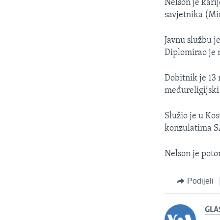
Nelson je kari
savjetnika (Mi
Javnu službu j
Diplomirao je 
Dobitnik je 13 
međureligijski 
Služio je u Kos
konzulatima S
Nelson je pot
Podijeli
GLA