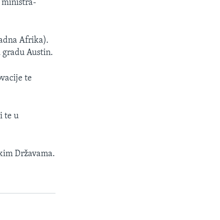
 ministra-
adna Afrika).
u gradu Austin.
vacije te
i te u
čkim Državama.