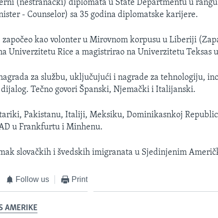
jerni (nestranački) diplomata u State Departmentu u rangu
nister - Counselor) sa 35 godina diplomatske karijere.
e započeo kao volonter u Mirovnom korpusu u Liberiji (Zap
na Univerzitetu Rice a magistrirao na Univerzitetu Teksas 
nagrada za službu, uključujući i nagrade za tehnologiju, ino
dijalog. Tečno govori Španski, Njemački i Italijanski.
tariki, Pakistanu, Italiji, Meksiku, Dominikasnkoj Republic
AD u Frankfurtu i Minhenu.
omak slovačkih i švedskih imigranata u Sjedinjenim Ameri
Follow us
Print
S AMERIKE