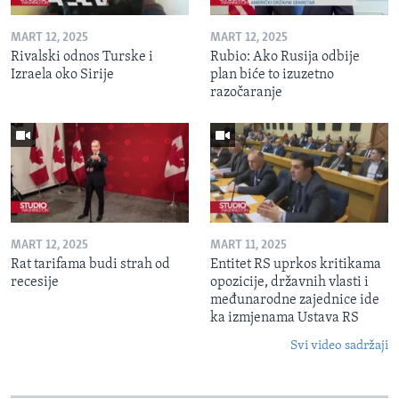
MART 12, 2025
MART 12, 2025
Rivalski odnos Turske i
Rubio: Ako Rusija odbije
Izraela oko Sirije
plan biće to izuzetno
razočaranje
MART 12, 2025
MART 11, 2025
Rat tarifama budi strah od
Entitet RS uprkos kritikama
recesije
opozicije, državnih vlasti i
međunarodne zajednice ide
ka izmjenama Ustava RS
Svi video sadržaji