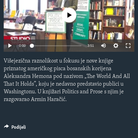
MAGAZIN
No media source currently available
O GLASU AMERIKE
Learning English
0:00
3:51
PRATITE NAS
Višejezična raznolikost u fokusu je nove knjige
priznatog američkog pisca bosanskih korijena
Aleksandra Hemona pod nazivom „The World And All
Jezici
That It Holds”, koju je nedavno predstavio publici u
Washingtonu. U knjižari Politics and Prose s njim je
razgovarao Armin Haračić.
Podijeli