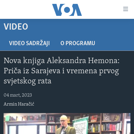
Linkovi
Pređi
na
VIDEO
glavni
TV PROGRAM
sadržaj
VIDEO
Pređi
VIDEO SADRŽAJI
O PROGRAMU
na
FOTOGRAFIJE DANA
glavnu
Nova knjiga Aleksandra Hemona:
VIJESTI
navigaciju
Priča iz Sarajeva i vremena prvog
Idi
NAUKA I TEHNOLOGIJA
SJEDINJENE AMERIČKE DRŽAVE
svjetskog rata
na
SPECIJALNI PROJEKTI
BOSNA I HERCEGOVINA
pretragu
04 mart, 2023
KORUPCIJA
SVIJET
Armin Haračić
SLOBODA MEDIJA
ŽENSKA STRANA
IZBJEGLIČKA STRANA