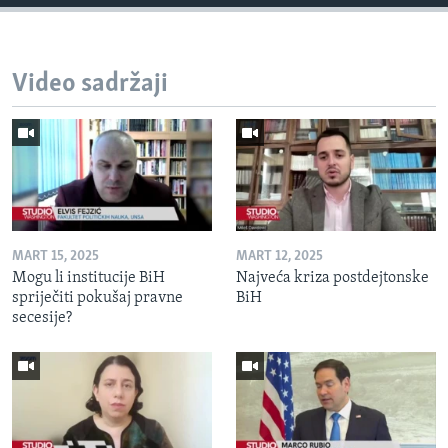
Video sadržaji
MART 15, 2025
MART 12, 2025
Mogu li institucije BiH
Najveća kriza postdejtonske
spriječiti pokušaj pravne
BiH
secesije?