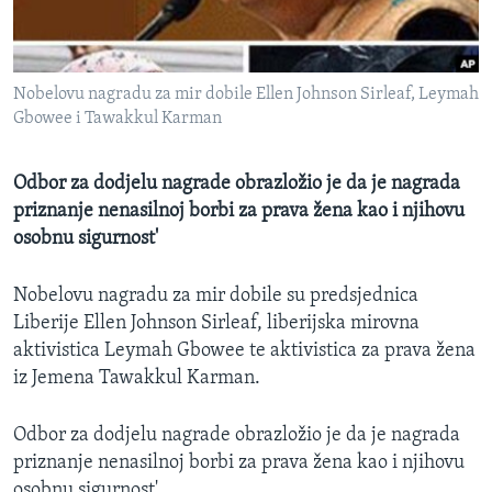
MAGAZIN
O GLASU AMERIKE
Nobelovu nagradu za mir dobile Ellen Johnson Sirleaf, Leymah
Learning English
Gbowee i Tawakkul Karman
PRATITE NAS
Odbor za dodjelu nagrade obrazložio je da je nagrada
priznanje nenasilnoj borbi za prava žena kao i njihovu
osobnu sigurnost'
Jezici
Nobelovu nagradu za mir dobile su predsjednica
Liberije Ellen Johnson Sirleaf, liberijska mirovna
aktivistica Leymah Gbowee te aktivistica za prava žena
iz Jemena Tawakkul Karman.
Odbor za dodjelu nagrade obrazložio je da je nagrada
priznanje nenasilnoj borbi za prava žena kao i njihovu
osobnu sigurnost'.