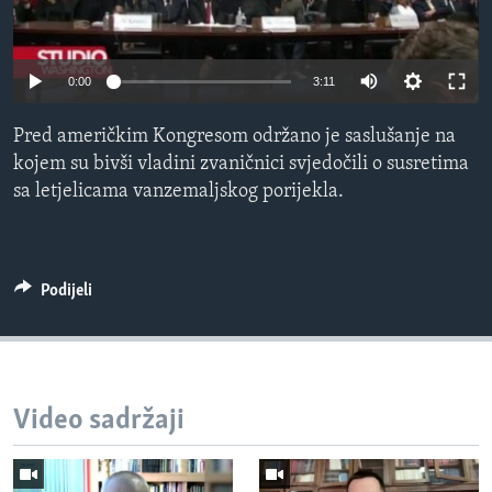
MAGAZIN
O GLASU AMERIKE
0:00
3:11
Learning English
Pred američkim Kongresom održano je saslušanje na
kojem su bivši vladini zvaničnici svjedočili o susretima
PRATITE NAS
sa letjelicama vanzemaljskog porijekla.
Jezici
Podijeli
Video sadržaji