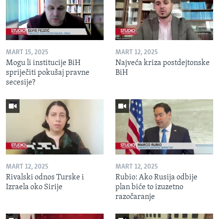
MART 15, 2025
MART 12, 2025
Mogu li institucije BiH
Najveća kriza postdejtonske
spriječiti pokušaj pravne
BiH
secesije?
MART 12, 2025
MART 12, 2025
Rivalski odnos Turske i
Rubio: Ako Rusija odbije
Izraela oko Sirije
plan biće to izuzetno
razočaranje