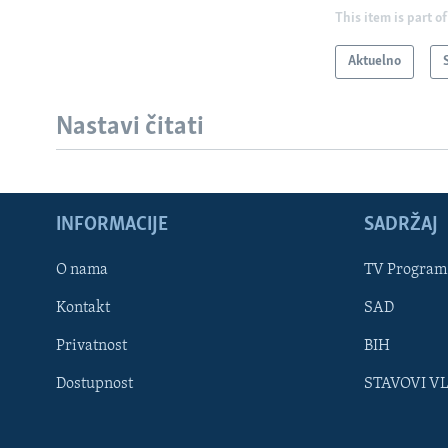
This item is part of
Aktuelno
Nastavi čitati
INFORMACIJE
SADRŽAJ
Learning English
O nama
TV Program
Kontakt
SAD
PRATITE NAS
Privatnost
BIH
Dostupnost
STAVOVI V
Jezici