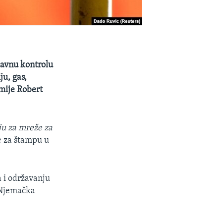
avnu kontrolu
ju, gas,
omije Robert
ju za mreže za
e za štampu u
a i održavanju
Njemačka