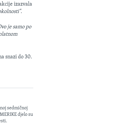
kcije izazvala
kolnosti".
 Ovo je samo po
 platnom
na snazi do 30.
enoj sedmičnoj
 AMERIKE djelo su
sti.