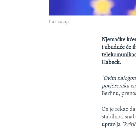
Ilustracija
Njemačke kćer
i ubuduće će ih
telekomunikaci
Habeck.
"Ovim nalogom
povjerenika z
Berlinu, prenos
On je rekao da 
stabilnoti snab
upravlja
"krit