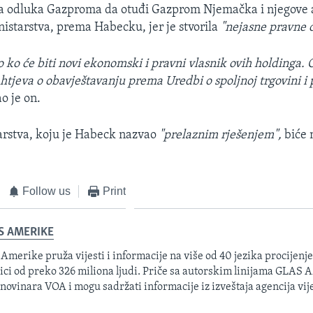
na odluka Gazproma da otuđi Gazprom Njemačka i njegove a
nistarstva, prema Habecku, jer je stvorila
"nejasne pravne o
 ko će biti novi ekonomski i pravni vlasnik ovih holdinga.
ahtjeva o obavještavanju prema Uredbi o spoljnoj trgovini i
o je on.
rstva, koju je Habeck nazvao
"prelaznim rješenjem",
biće 
Follow us
Print
S AMERIKE
 Amerike pruža vijesti i informacije na više od 40 jezika procijenj
ici od preko 326 miliona ljudi. Priče sa autorskim linijama GLAS
 novinara VOA i mogu sadržati informacije iz izveštaja agencija vije