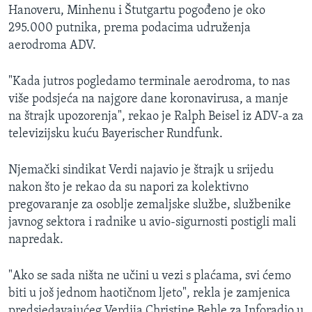
Hanoveru, Minhenu i Štutgartu pogođeno je oko
295.000 putnika, prema podacima udruženja
aerodroma ADV.
"Kada jutros pogledamo terminale aerodroma, to nas
više podsjeća na najgore dane koronavirusa, a manje
na štrajk upozorenja", rekao je Ralph Beisel iz ADV-a za
televizijsku kuću Bayerischer Rundfunk.
Njemački sindikat Verdi najavio je štrajk u srijedu
nakon što je rekao da su napori za kolektivno
pregovaranje za osoblje zemaljske službe, službenike
javnog sektora i radnike u avio-sigurnosti postigli mali
napredak.
"Ako se sada ništa ne učini u vezi s plaćama, svi ćemo
biti u još jednom haotičnom ljeto", rekla je zamjenica
predsjedavajućeg Verdija Christine Behle za Inforadio u