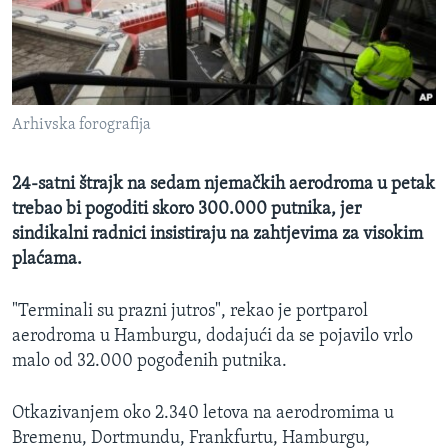
MAGAZIN
O GLASU AMERIKE
Learning English
Arhivska forografija
PRATITE NAS
24-satni štrajk na sedam njemačkih aerodroma u petak
trebao bi pogoditi skoro 300.000 putnika, jer
sindikalni radnici insistiraju na zahtjevima za visokim
Jezici
plaćama.
"Terminali su prazni jutros", rekao je portparol
aerodroma u Hamburgu, dodajući da se pojavilo vrlo
malo od 32.000 pogođenih putnika.
Otkazivanjem oko 2.340 letova na aerodromima u
Bremenu, Dortmundu, Frankfurtu, Hamburgu,