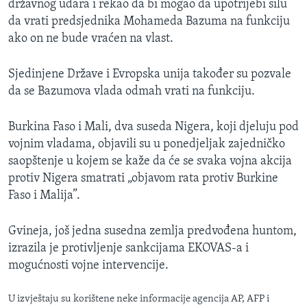
državnog udara i rekao da bi mogao da upotrijebi silu
da vrati predsjednika Mohameda Bazuma na funkciju
ako on ne bude vraćen na vlast.
Sjedinjene Države i Evropska unija također su pozvale
da se Bazumova vlada odmah vrati na funkciju.
Burkina Faso i Mali, dva suseda Nigera, koji djeluju pod
vojnim vladama, objavili su u ponedjeljak zajedničko
saopštenje u kojem se kaže da će se svaka vojna akcija
protiv Nigera smatrati „objavom rata protiv Burkine
Faso i Malija”.
Gvineja, još jedna susedna zemlja predvođena huntom,
izrazila je protivljenje sankcijama EKOVAS-a i
mogućnosti vojne intervencije.
U izvještaju su korištene neke informacije agencija AP, AFP i