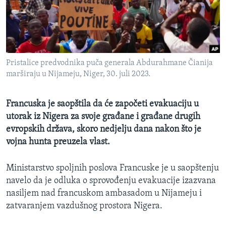
MAGAZIN
O GLASU AMERIKE
Learning English
Pristalice predvodnika puča generala Abdurahmane Čianija
marširaju u Nijameju, Niger, 30. juli 2023.
PRATITE NAS
Francuska je saopštila da će započeti evakuaciju u
utorak iz Nigera za svoje građane i građane drugih
Jezici
evropskih država, skoro nedjelju dana nakon što je
vojna hunta preuzela vlast.
Ministarstvo spoljnih poslova Francuske je u saopštenju
navelo da je odluka o sprovođenju evakuacije izazvana
nasiljem nad francuskom ambasadom u Nijameju i
zatvaranjem vazdušnog prostora Nigera.