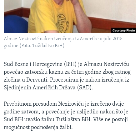
MAGAZIN
O GLASU AMERIKE
Learning English
Almaz Nezirović nakon izručenja iz Amerike u julu 2015.
godine (Foto: Tužilaštvo BiH)
PRATITE NAS
Sud Bosne i Hercegovine (BiH) je Almazu Neziroviću
povećao zatvorsku kaznu za četiri godine zbog ratnog
Jezici
zločina u Derventi. Procesuiran je nakon izručenja iz
Sjedinjenih Američkih Država (SAD).
Prvobitnom presudom Neziroviću je izrečeno dvije
godine zatvora, a povećanje je uslijedilo nakon što je
Sud BiH uvažio žalbu Tužilaštva BiH. Više ne postoji
mogućnost podnošenja žalbi.