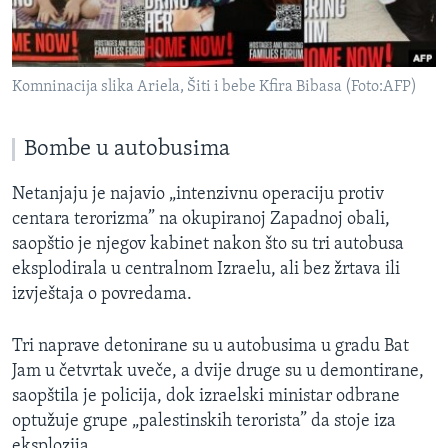
Komninacija slika Ariela, Šiti i bebe Kfira Bibasa (Foto:AFP)
Bombe u autobusima
Netanjaju je najavio „intenzivnu operaciju protiv
centara terorizma” na okupiranoj Zapadnoj obali,
saopštio je njegov kabinet nakon što su tri autobusa
eksplodirala u centralnom Izraelu, ali bez žrtava ili
izvještaja o povredama.
Tri naprave detonirane su u autobusima u gradu Bat
Jam u četvrtak uveče, a dvije druge su u demontirane,
saopštila je policija, dok izraelski ministar odbrane
optužuje grupe „palestinskih terorista” da stoje iza
eksplozija.