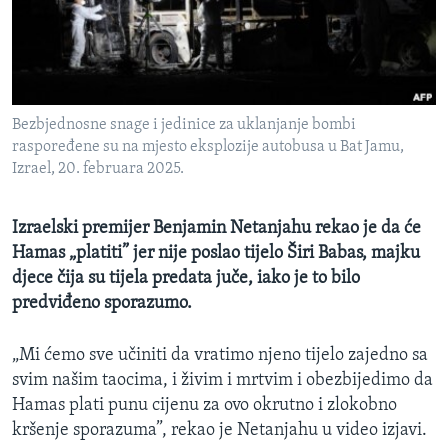
MAGAZIN
O GLASU AMERIKE
Learning English
Bezbjednosne snage i jedinice za uklanjanje bombi
raspoređene su na mjesto eksplozije autobusa u Bat Jamu,
PRATITE NAS
Izrael, 20. februara 2025.
Izraelski premijer Benjamin Netanjahu rekao je da će
Hamas „platiti” jer nije poslao tijelo Širi Babas, majku
Jezici
djece čija su tijela predata juče, iako je to bilo
predviđeno sporazumo.
„Mi ćemo sve učiniti da vratimo njeno tijelo zajedno sa
svim našim taocima, i živim i mrtvim i obezbijedimo da
Hamas plati punu cijenu za ovo okrutno i zlokobno
kršenje sporazuma”, rekao je Netanjahu u video izjavi.