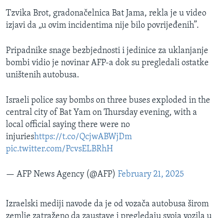
Tzvika Brot, gradonačelnica Bat Jama, rekla je u video
izjavi da „u ovim incidentima nije bilo povrijeđenih”.
Pripadnike snage bezbjednosti i jedinice za uklanjanje
bombi vidio je novinar AFP-a dok su pregledali ostatke
uništenih autobusa.
Israeli police say bombs on three buses exploded in the
central city of Bat Yam on Thursday evening, with a
local official saying there were no
injuries
https://t.co/QcjwABWjDm
pic.twitter.com/PcvsELBRhH
— AFP News Agency (@AFP)
February 21, 2025
Izraelski mediji navode da je od vozača autobusa širom
zemlje zatraženo da zaustave i pregledaju svoja vozila u