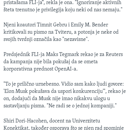
pristašama FLI-ja“, rekla je ona. "Ignoriranje aktivnih
šteta trenutno je privilegija koju neki od nas nemaju."
Njeni koautori Timnit Gebru i Emily M. Bender
kritikovali su pismo na Tviteru, a potonja je neke od
svojih tvrdnji označila kao "nezavisne".
Predsjednik FLI-ja Maks Tegmark rekao je za Reuters
da kampanja nije bila pokušaj da se ometa
korporativna prednost OpenAI-a.
"To je prilično urnebesno. Vidio sam kako ljudi govore:
'Elon Musk pokušava da uspori konkurenciju'", rekao je
on, dodajući da Musk nije imao nikakvu ulogu u
sastavljanju pisma. "Ne radi se o jednoj kompaniji."
Shiri Dori-Hacohen, docent na Univerzitetu
Konektikat, također osporava što se njen rad spominje