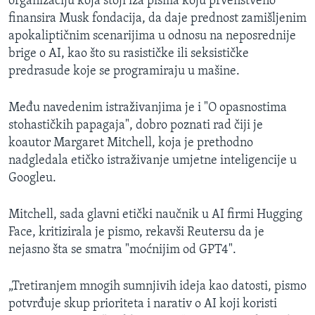
organizaciju koja stoji iza pisma koju prvenstveno
finansira Musk fondacija, da daje prednost zamišljenim
apokaliptičnim scenarijima u odnosu na neposrednije
brige o AI, kao što su rasističke ili seksističke
predrasude koje se programiraju u mašine.
Među navedenim istraživanjima je i "O opasnostima
stohastičkih papagaja", dobro poznati rad čiji je
koautor Margaret Mitchell, koja je prethodno
nadgledala etičko istraživanje umjetne inteligencije u
Googleu.
Mitchell, sada glavni etički naučnik u AI firmi Hugging
Face, kritizirala je pismo, rekavši Reutersu da je
nejasno šta se smatra "moćnijim od GPT4".
„Tretiranjem mnogih sumnjivih ideja kao datosti, pismo
potvrđuje skup prioriteta i narativ o AI koji koristi