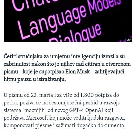
MAGAZIN
O GLASU AMERIKE
Learning English
PRATITE NAS
Četiri stručnjaka za umjetnu inteligenciju izrazila su
zabrinutost nakon što je njihov rad citiran u otvorenom
pismu - koje je supotpisao Elon Musk - zahtijevajući
Jezici
hitnu pauzu u istraživanju.
U pismu od 22. marta i sa više od 1.800 potpisa do
petka, poziva se na šestomjesečni prekid u razvoju
sistema "moćnijih" od novog GPT-4 OpenAI koji
podržava Microsoft koji može voditi ljudski razgovor,
komponovati pjesme i sažimati dugačka dokumenta.