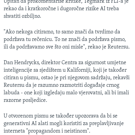
Upitan da prokomentariše kritike, Tegmark iz FLI-a je
rekao da i kratkoročne i dugoročne rizike AI treba
shvatiti ozbiljno.
"Ako nekoga citiramo, to samo znači da tvrdimo da
podržava tu rečenicu. To ne znači da podržava pismo,
ili da podržavamo sve što oni misle", rekao je Reutersu.
Dan Hendrycks, direktor Centra za sigurnost umjetne
inteligencije sa sjedištem u Kaliforniji, koji je također
citiran u pismu, ostao je pri njegovom sadržaju, rekavši
Reutersu da je razumno razmotriti događaje crnog
labuda - one koji izgledaju malo vjerovatni, ali bi imali
razorne posljedice.
U otvorenom pismu se također upozorava da bi se
generativni AI alati mogli koristiti za preplavljivanje
interneta "propagandom i neistinom".