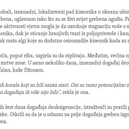
bali, iznenadni, lokalizovani pad kiseonika u okeanu ubio 
bena, uglavnom tako što su se živi svijet grebena ugušio. P
e aktivnosti vjetra mogla je da uzrokuje stagnaciju vode s 
nika, dok je oticanje hranjivih tvari iz poljoprivrede i kan
ak rasta algi koje su dodatno osiromašile kiseonik kada su s
ća, poput riba, uspjela su da otplivaju. Međutim, većina n
 mrtve zone. U samo nekoliko dana, iznenadni događaj deo
ofalan, kaže Džonson.
ih korala koji su bili zaista stari. Oni su tamo potencijalno
 događaja ih više nije bilo",
rekla je ona.
 šest dana događaja deoksigenacije, istraživači su pratili 
orke. Otkrili su da je u odnosu na prije događaja greben izg
ova.