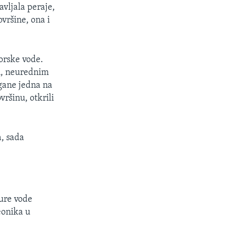
avljala peraje,
vršine, ona i
orske vode.
im, neurednim
gane jedna na
ršinu, otkrili
a, sada
ure vode
eonika u