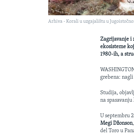
Arhiva - Korali u uzgajalištu u Jugoistočno
Zagrijavanje i 
ekosisteme koj
1980-ih, a str
WASHINGTO
grebena: nagli
Studija, objav
na spasavanju 
U septembru 20
Megi Džonson
del Toro u Pa