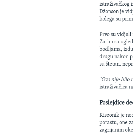
istraživačkog i
Džonson je vid
kolega su primi
Prvo su vidjel
Zatim su ugled
bodljama, izdu
drugu nakon po
su štetan, nepr
"Ovo nije bilo 
istraživačica 
Poslejdice d
Kiseonik je n
porastu, one z
zagrijanim ok