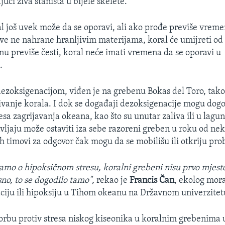
ući živa staništa u bijele skelete.
al još uvek može da se oporavi, ali ako prođe previše vreme
ive ne nahrane hranljivim materijama, koral će umijreti od g
nu previše česti, koral neće imati vremena da se oporavi u
.
dezoksigenacijom, viđen je na grebenu Bokas del Toro, ta
ljivanje korala. I dok se događaji dezoksigenacije mogu do
sa zagrijavanja okeana, kao što su unutar zaliva ili u lagu
avljaju može ostaviti iza sebe razoreni greben u roku od ne
ih timovi za odgovor čak mogu da se mobilišu ili otkriju pr
amo o hipoksičnom stresu, koralni grebeni nisu prvo mjest
asno, to se dogodilo tamo",
rekao je
Francis Čan
, ekolog mor
ciju ili hipoksiju u Tihom okeanu na Državnom univerzite
borbu protiv stresa niskog kiseonika u koralnim grebenima 