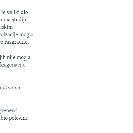
je veliki dio
rema studiji,
niskim
alizacije moglo
e razgradile.
jih nije mogla
ksigenacije
 stotinama
greben i
ubio polovinu