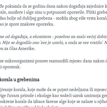
ođe pokazala da se godinu dana nakon događaja zajednice k
ale, sunđere i alge nisu u potpunosti oporavile. Plitki grebe
rošao bolje od dubljeg grebena - možda zbog više vrsta kora
vao je spore znakove oporavka.
ine od događaja, a ekosistem - posebno na malo većoj dobini
. Nije se dogodilo ono 'sve je umrlo, a onda se sve vratilo'. N
on za Glas Amerike.
u se mikroorganizmi ponovo razmnožili mjesec dana nakon 
ži oporavak.
e korala u grebenima
jivanje korala, koje može da se pojavi nedeljama ili mjesec
brige čuvara prirode i ekologe kao vodeći uzrok umiranja g
okrene korale da izbace šarene alge koje se nalaze u nji