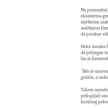
Na panamskoj o
ekosistema gre
mješavina nisk
sadržajem kiseo
da potakne viš
Neka morska bi
da pobjegne iz
bio je katastr
"Bilo je masivn
godina, a nakon
Tokom narednih
prikupljali uz
koralnog pokr