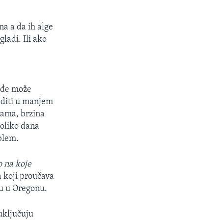
na a da ih alge
ladi. Ili ako
kođe može
goditi u manjem
nama, brzina
koliko dana
oblem.
o na koje
a koji proučava
tu u Oregonu.
uključuju