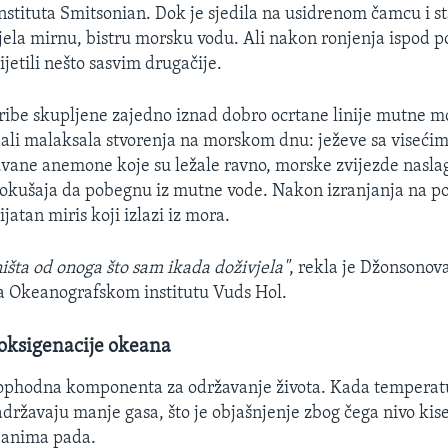
nstituta Smitsonian. Dok je sjedila na usidrenom čamcu i st
jela mirnu, bistru morsku vodu. Ali nakon ronjenja ispod po
jetili nešto sasvim drugačije.
i ribe skupljene zajedno iznad dobro ocrtane linije mutne m
ali malaksala stvorenja na morskom dnu: ježeve sa viseć
vane anemone koje su ležale ravno, morske zvijezde nasla
kušaja da pobegnu iz mutne vode. Nakon izranjanja na pov
ijatan miris koji izlazi iz mora.
ništa od onoga što sam ikada doživjela"
, rekla je Džonsonov
na Okeanografskom institutu Vuds Hol.
eoksigenacije okeana
eophodna komponenta za održavanje života. Kada temperat
adržavaju manje gasa, što je objašnjenje zbog čega nivo kis
eanima pada.