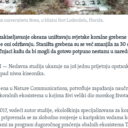
m univerzitetu Nova, u blizini Fort Loderdelu, Florida.
zakiseljavanje okeana uništavaju svjetske koralne grebene i
e oni održavaju. Staništa grebena su se već smanjila za 30
učnjaci kažu da bi mogli da gotovo potpuno nestanu u nared
N —
Nedavna studija ukazuje na još jednu prijetnju opstan
 pad nivoa kiseonika.
ljena u Nature Communications, potvrđuje zapažanja naučn
koralnih ekosistema u kojima živi veliki dio morskog života
17, vodeći autor studije, ekološkinja specijalizovana za k
, pripremala se za slobodno ronjenje u karipskim vodama 
nami za program dugoročnog praćenja obalnih ekosistema 