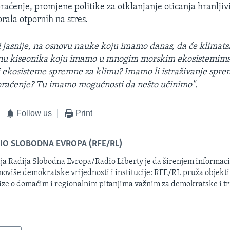
aćenje, promjene politike za otklanjanje oticanja hranljiv
rala otpornih na stres.
e i jasnije, na osnovu nauke koju imamo danas, da će klima
činu kiseonika koju imamo u mnogim morskim ekosistemima
 ekosisteme spremne za klimu? Imamo li istraživanje spre
praćenje? Tu imamo mogućnosti da nešto učinimo".
Follow us
Print
IO SLOBODNA EVROPA (RFE/RL)
ja Radija Slobodna Evropa/Radio Liberty je da širenjem informacij
oviše demokratske vrijednosti i institucije: RFE/RL pruža objektiv
ize o domaćim i regionalnim pitanjima važnim za demokratske i tr