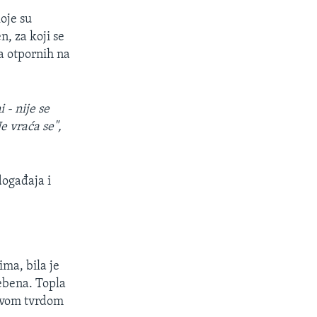
oje su
n, za koji se
la otpornih na
 - nije se
e vraća se",
događaja i
ima, bila je
rebena. Topla
hovom tvrdom