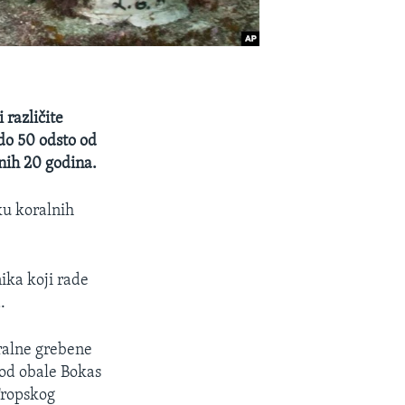
 različite
 do 50 odsto od
nih 20 godina.
ku koralnih
ika koji rade
.
oralne grebene
kod obale Bokas
Tropskog