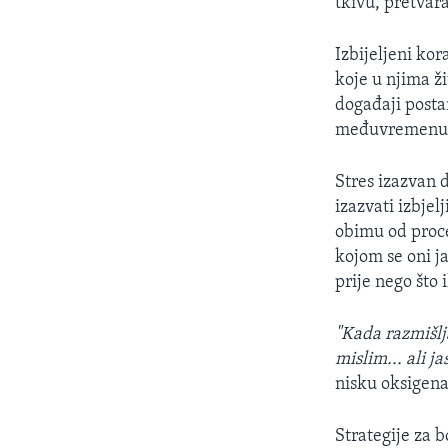
tkivu, pretvaraj
Izbijeljeni kor
koje u njima ž
događaji posta
međuvremenu
Stres izazvan 
izazvati izbje
obimu od proce
kojom se oni j
prije nego što 
"Kada razmišlj
mislim... ali j
nisku oksigena
Strategije za 