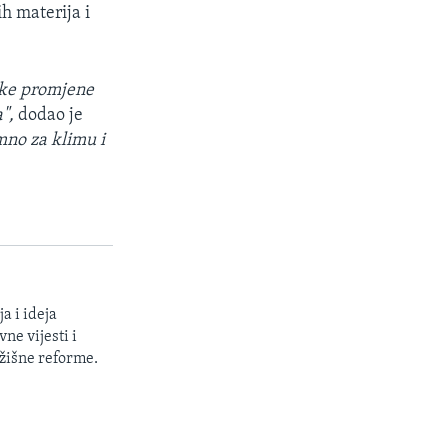
ih materija i
tske promjene
",
dodao je
mno za klimu i
a i ideja
ne vijesti i
žišne reforme.