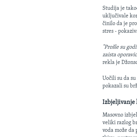
Studija je tak
uključivale kor
činilo da je p
stres - pokazi
"Prošle su god
zaista oporavio
rekla je Džons
Uočili su da s
pokazali su br
Izbjeljivanj
Masovno izbjel
veliki razlog 
voda može da p