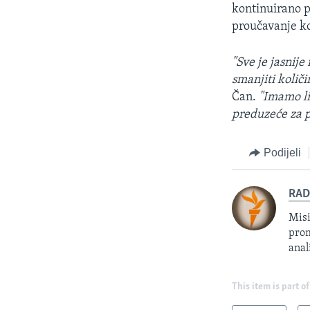
kontinuirano pr
proučavanje ko
"Sve je jasnij
smanjiti koli
Čan.
"Imamo li
preduzeće za 
Podijeli
RAD
Misi
prom
anal
This item is part of