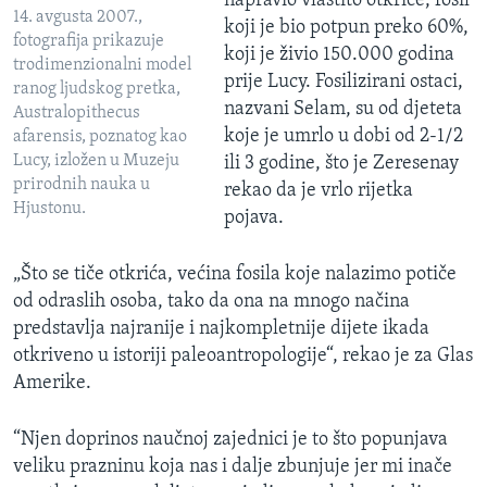
napravio vlastito otkriće, fosil
14. avgusta 2007.,
koji je bio potpun preko 60%,
fotografija prikazuje
koji je živio 150.000 godina
trodimenzionalni model
prije Lucy. Fosilizirani ostaci,
ranog ljudskog pretka,
nazvani Selam, su od djeteta
Australopithecus
koje je umrlo u dobi od 2-1/2
afarensis, poznatog kao
Lucy, izložen u Muzeju
ili 3 godine, što je Zeresenay
prirodnih nauka u
rekao da je vrlo rijetka
Hjustonu.
pojava.
„Što se tiče otkrića, većina fosila koje nalazimo potiče
od odraslih osoba, tako da ona na mnogo načina
predstavlja najranije i najkompletnije dijete ikada
otkriveno u istoriji paleoantropologije“, rekao je za Glas
Amerike.
“Njen doprinos naučnoj zajednici je to što popunjava
veliku prazninu koja nas i dalje zbunjuje jer mi inače