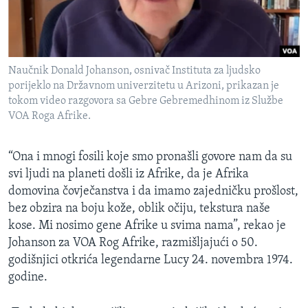
Naučnik Donald Johanson, osnivač Instituta za ljudsko
porijeklo na Državnom univerzitetu u Arizoni, prikazan je
tokom video razgovora sa Gebre Gebremedhinom iz Službe
VOA Roga Afrike.
“Ona i mnogi fosili koje smo pronašli govore nam da su
svi ljudi na planeti došli iz Afrike, da je Afrika
domovina čovječanstva i da imamo zajedničku prošlost,
bez obzira na boju kože, oblik očiju, tekstura naše
kose. Mi nosimo gene Afrike u svima nama”, rekao je
Johanson za VOA Rog Afrike, razmišljajući o 50.
godišnjici otkrića legendarne Lucy 24. novembra 1974.
godine.