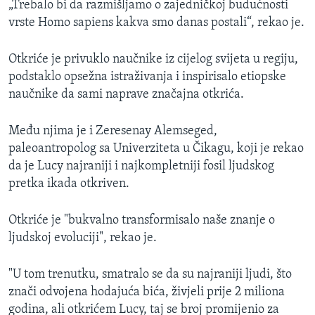
„Trebalo bi da razmišljamo o zajedničkoj budućnosti
vrste Homo sapiens kakva smo danas postali“, rekao je.
Otkriće je privuklo naučnike iz cijelog svijeta u regiju,
podstaklo opsežna istraživanja i inspirisalo etiopske
naučnike da sami naprave značajna otkrića.
Među njima je i Zeresenay Alemseged,
paleoantropolog sa Univerziteta u Čikagu, koji je rekao
da je Lucy najraniji i najkompletniji fosil ljudskog
pretka ikada otkriven.
Otkriće je "bukvalno transformisalo naše znanje o
ljudskoj evoluciji", rekao je.
"U tom trenutku, smatralo se da su najraniji ljudi, što
znači odvojena hodajuća bića, živjeli prije 2 miliona
godina, ali otkrićem Lucy, taj se broj promijenio za