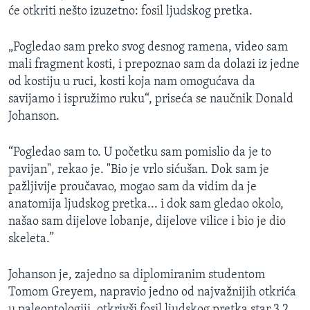
će otkriti nešto izuzetno: fosil ljudskog pretka.
„Pogledao sam preko svog desnog ramena, video sam
mali fragment kosti, i prepoznao sam da dolazi iz jedne
od kostiju u ruci, kosti koja nam omogućava da
savijamo i ispružimo ruku“, priseća se naučnik Donald
Johanson.
“Pogledao sam to. U početku sam pomislio da je to
pavijan", rekao je. "Bio je vrlo sićušan. Dok sam je
pažljivije proučavao, mogao sam da vidim da je
anatomija ljudskog pretka... i dok sam gledao okolo,
našao sam dijelove lobanje, dijelove vilice i bio je dio
skeleta.”
Johanson je, zajedno sa diplomiranim studentom
Tomom Greyem, napravio jedno od najvažnijih otkrića
u paleontologiji, otkrivši fosil ljudskog pretka star 3,2