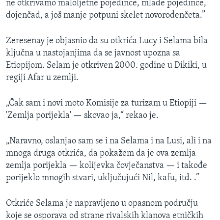
ne otkrivamo maloljetne pojedince, mlade pojedince,
dojenčad, a još manje potpuni skelet novorođenčeta.”
Zeresenay je objasnio da su otkrića Lucy i Selama bila
ključna u nastojanjima da se javnost upozna sa
Etiopijom. Selam je otkriven 2000. godine u Dikiki, u
regiji Afar u zemlji.
„Čak sam i novi moto Komisije za turizam u Etiopiji —
'Zemlja porijekla' — skovao ja,“ rekao je.
„Naravno, oslanjao sam se i na Selama i na Lusi, ali i na
mnoga druga otkrića, da pokažem da je ova zemlja
zemlja porijekla — kolijevka čovječanstva — i takođe
porijeklo mnogih stvari, uključujući Nil, kafu, itd. .”
Otkriće Selama je napravljeno u opasnom području
koje se osporava od strane rivalskih klanova etničkih