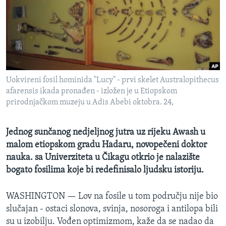
MAGAZIN
O GLASU AMERIKE
Learning English
Uokvireni fosil hominida "Lucy" - prvi skelet Australopithecus
PRATITE NAS
afarensis ikada pronađen - izložen je u Etiopskom
prirodnjačkom muzeju u Adis Abebi oktobra. 24,
Jezici
Jednog sunčanog nedjeljnog jutra uz rijeku Awash u
malom etiopskom gradu Hadaru, novopečeni doktor
nauka. sa Univerziteta u Čikagu otkrio je nalazište
bogato fosilima koje bi redefinisalo ljudsku istoriju.
WASHINGTON —
Lov na fosile u tom području nije bio
slučajan - ostaci slonova, svinja, nosoroga i antilopa bili
su u izobilju. Vođen optimizmom, kaže da se nadao da