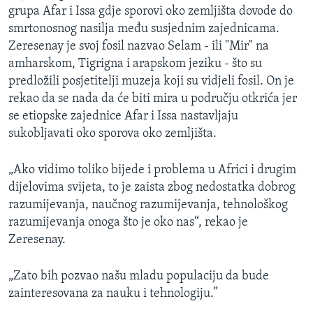
grupa Afar i Issa gdje sporovi oko zemljišta dovode do
smrtonosnog nasilja među susjednim zajednicama.
Zeresenay je svoj fosil nazvao Selam - ili "Mir" na
amharskom, Tigrigna i arapskom jeziku - što su
predložili posjetitelji muzeja koji su vidjeli fosil. On je
rekao da se nada da će biti mira u području otkrića jer
se etiopske zajednice Afar i Issa nastavljaju
sukobljavati oko sporova oko zemljišta.
„Ako vidimo toliko bijede i problema u Africi i drugim
dijelovima svijeta, to je zaista zbog nedostatka dobrog
razumijevanja, naučnog razumijevanja, tehnološkog
razumijevanja onoga što je oko nas“, rekao je
Zeresenay.
„Zato bih pozvao našu mladu populaciju da bude
zainteresovana za nauku i tehnologiju.”