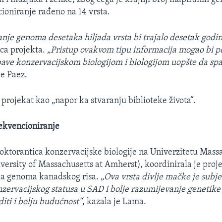
cioniranje rađeno na 14 vrsta.
nje genoma desetaka hiljada vrsta bi trajalo desetak godin
ica projekta.
„Pristup ovakvom tipu informacija mogao bi 
bave konzervacijskom biologijom i biologijom uopšte da spa
je Paez.
 projekat kao „napor ka stvaranju biblioteke života“.
sekvencioniranje
ktorantica konzervacijske biologije na Univerzitetu Mass
ersity of Massachusetts at Amherst), koordinirala je proj
ja genoma kanadskog risa. „
Ova vrsta divlje mačke je subj
zervacijskog statusa u SAD i bolje razumijevanje genetike o
iti i bolju budućnost“
, kazala je Lama.