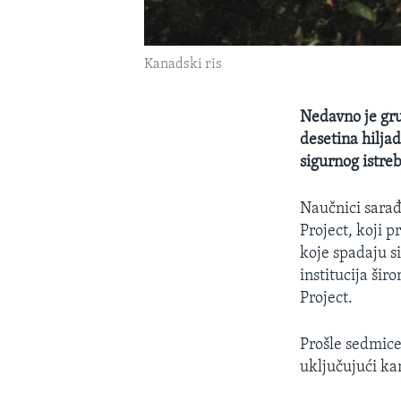
Kanadski ris
Nedavno je gru
desetina hiljad
sigurnog istreb
Naučnici sara
Project, koji 
koje spadaju s
institucija šir
Project.
Prošle sedmice
uključujući ka