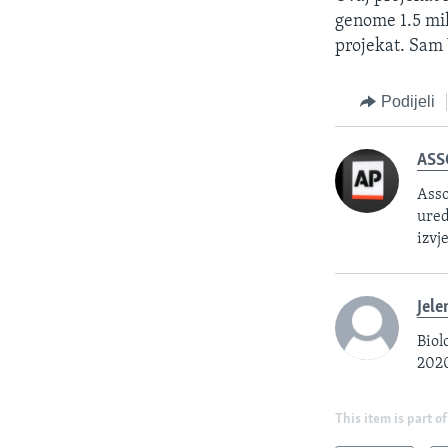
genome 1.5 mil
projekat. Sam 
Podijeli
ASS
Asso
ured
izvj
Jele
Biol
2020
This item is part of