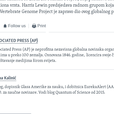
iona vrsta. Harris Lewin predsjedava radnom grupom koja 
Vertebrate Genome Project je zapravo dio ovog globalnog p
Follow us
Print
OCIATED PRESS (AP)
ciated Press (AP) je neprofitna nezavisna globalna novinska organ
ima u preko 100 zemalja. Osnovana 1846. godine, licencira svoje č
eštavanje medijima širom svijeta.
na Kalinić
og, dopisnik Glasa Amerike za nauku, i dobitnica EurekaAlert (A
. za naučne novinare. Vodi blog Quantum of Science od 2015.