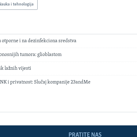
Nauka i tehnologija
u otporne i na dezinfekciona sredstva
onosnijih tumora: glioblastom
k lažnih vijesti
DNK i privatnost: Slučaj kompanije 23andMe
PRATITE NAS