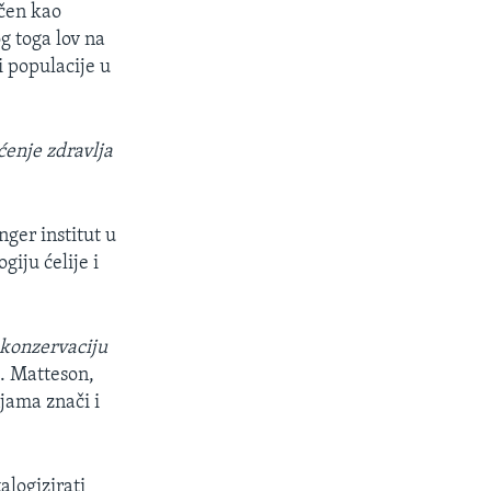
ačen kao
og toga lov na
i populacije u
ćenje zdravlja
ger institut u
iju ćelije i
 konzervaciju
t
. Matteson,
njama znači i
alogizirati