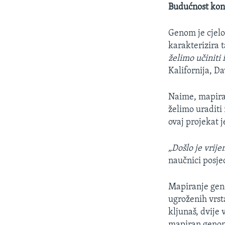
Budućnost kon
Genom je cjelo
karakterizira 
želimo učiniti 
Kalifornija, Da
Naime, mapiran
želimo uraditi
ovaj projekat 
„Došlo je vrije
naučnici posje
Mapiranje geno
ugroženih vrsta
kljunaš, dvije 
mapiran genom 