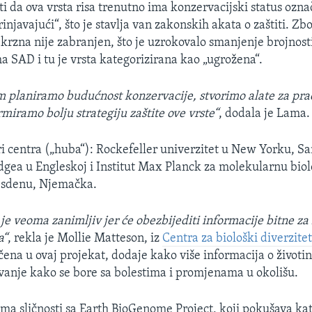
i da ova vrsta risa trenutno ima konzervacijski status ozn
njavajući“, što je stavlja van zakonskih akata o zaštiti. Zb
 krzna nije zabranjen, što je uzrokovalo smanjenje brojnost
a SAD i tu je vrsta kategorizirana kao „ugrožena“.
 planiramo budućnost konzervacije, stvorimo alate za pra
rmiramo bolju strategiju zaštite ove vrste“
, dodala je Lama.
ri centra („huba“): Rockefeller univerzitet u New Yorku, San
dgea u Engleskoj i Institut Max Planck za molekularnu biolog
esdenu, Njemačka.
 je veoma zanimljiv jer će obezbijediti informacije bitne za
a“
, rekla je Mollie Matteson, iz
Centra za biološki diverzite
čena u ovaj projekat, dodaje kako više informacija o životi
vanje kako se bore sa bolestima i promjenama u okolišu.
ima sličnosti sa Earth BioGenome Project, koji pokušava kat