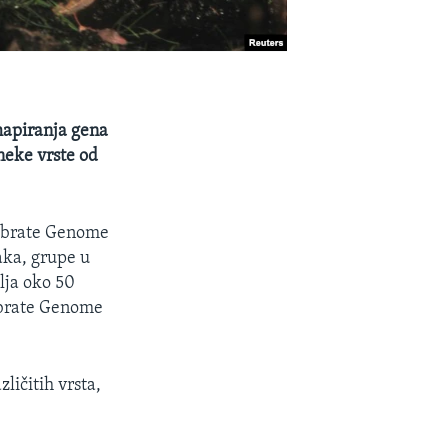
mapiranja gena
 neke vrste od
ebrate Genome
aka, grupe u
lja oko 50
tebrate Genome
ličitih vrsta,