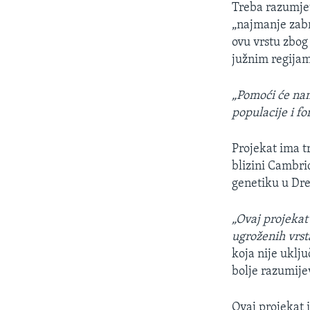
Treba razumjet
„najmanje zabri
ovu vrstu zbog
južnim regijam
„Pomoći će nam
populacije i fo
Projekat ima t
blizini Cambri
genetiku u Dr
„Ovaj projekat
ugroženih vrst
koja nije uklju
bolje razumije
Ovaj projekat 