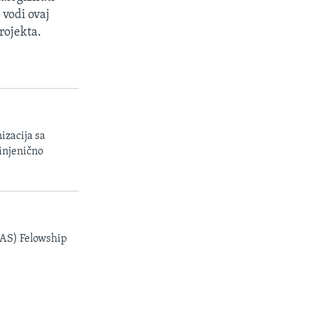
vodi ovaj
rojekta.
izacija sa
injenično
AAS) Felowship