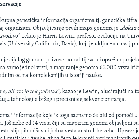
zervacije
kupna genetička informacija organizma tj. genetička šifra 
taj organizam. Objavljivanje prvih mapa genoma je
„dokaz d
izvodivo“,
rekao je Harris Lewin, profesor evolucije na Univ
vis (University California, Davis), koji je uključen u ovaj pr
je cijelog genoma je izuzetno zahtijevan i opsežan projek
 na samo jednoj vrsti, a mapiranje genoma 66.000 vrsta ki
jednim od najkompleksnijih u istoriji nauke.
me, ali ovo je tek početak“,
kazao je Lewin, aludirajući na t
duju tehnologije bržeg i preciznijeg sekvencioniranja.
ma i informacije koje iz toga saznamo će biti od pomoći u 
. Još neke od 14 vrsta čiji su mapirani genomi objavljeni su
vrste slijepih miševa i jedna vrsta australske zebe. Upravo 
i mužjaka i ženke, zbog čega je krajnji broj mapiranih g