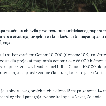
pa naučnika objavila prve rezultate ambicioznog napora 
a vrsta životinja, projekta za koji kažu da bi mogao spasiti
ljenja.
đuju sa konzorcijem Genom 10.000 (Genome 10K) na Vert
predstavlja projekat mapiranja genoma oko 66.000 kičmenj
isari, ptice, gmazovi, vodozemci i ribe. Genom 10.000 okup
om svijeta, a od prošle godine član ovog konzorcija je i Ver
 je u okviru ovog projekta objavljeno 15 mapa genoma 14 raz
nadskog risa i papagaja zvanog kakapo iz Novog Zelenda.