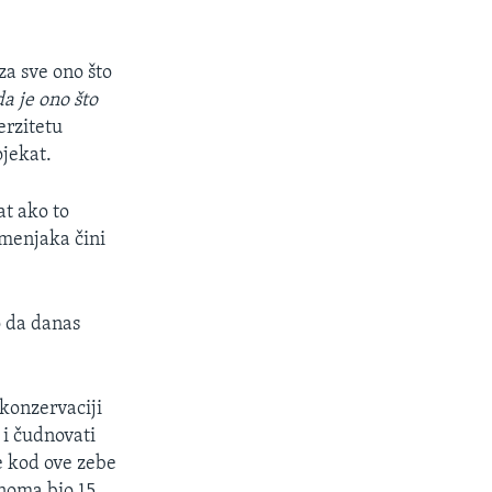
za sve ono što
a je ono što
erzitetu
ojekat.
at ako to
čmenjaka čini
o da danas
konzervaciji
 i čudnovati
je kod ove zebe
enoma bio 15