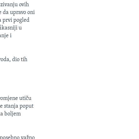
azivanju ovih
e da upravo oni
a prvi pogled
kasniji u
nje i
oda, dio tih
i
promjene utiču
je stanja poput
ka boljem
je posebno važno