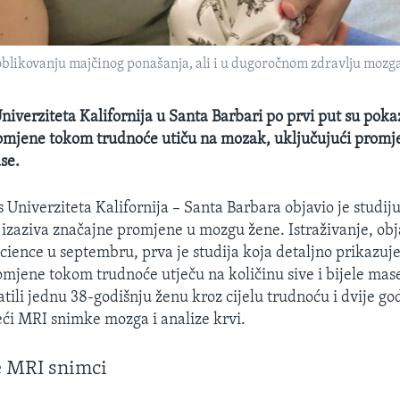
blikovanju majčinog ponašanja, ali i u dugoročnom zdravlju mozga
Univerziteta Kalifornija u Santa Barbari po prvi put su poka
mjene tokom trudnoće utiču na mozak, uključujući promje
ase.
 Univerziteta Kalifornija – Santa Barbara objavio je studij
izaziva značajne promjene u mozgu žene. Istraživanje, obj
ience u septembru, prva je studija koja detaljno prikazuj
jene tokom trudnoće utječu na količinu sive i bijele mas
atili jednu 38-godišnju ženu kroz cijelu trudnoću i dvije g
eći MRI snimke mozga i analize krvi.
e MRI snimci