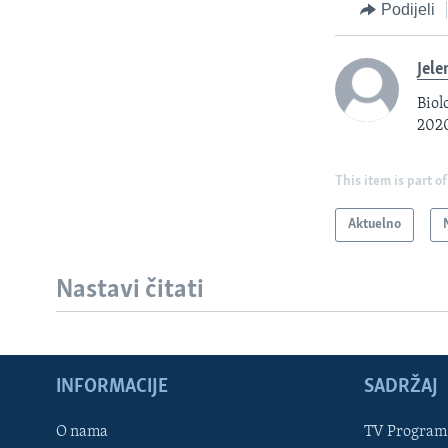
Podijeli
Jele
Biol
2020
This item is part of
Aktuelno
Nastavi čitati
INFORMACIJE
SADRŽAJ
Learning English
O nama
TV Program