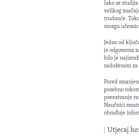
Iako se studij
velikog značaj
trudnoće. Toko
mozgu učesnice
Jedno od ključ
je odgovorna z
bilo je najizr
zaduženom za d
Pored smanjenj
posebno tokom 
povezivanje ra
Naučnici smatr
obrađuje infor
Utjecaj h