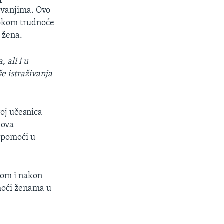
živanjima. Ovo
tokom trudnoće
 žena.
 ali i u
e istraživanja
roj učesnica
nova
 pomoći u
kom i nakon
omoći ženama u