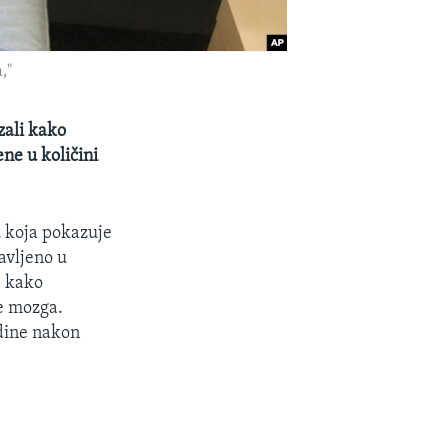
,"
zali kako
ne u količini
u koja pokazuje
avljeno u
e kako
e mozga.
odine nakon