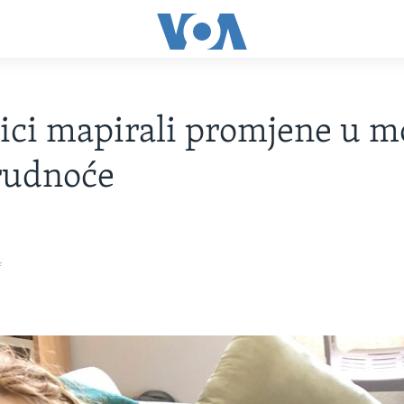
ci mapirali promjene u m
rudnoće
4