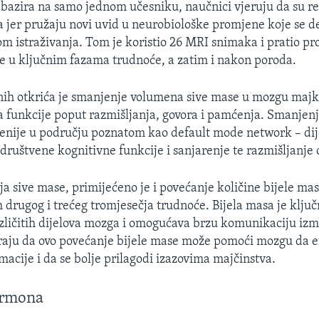
a bazira na samo jednom učesniku, naučnici vjeruju da su re
a jer pružaju novi uvid u neurobiološke promjene koje se 
m istraživanja. Tom je koristio 26 MRI snimaka i pratio p
 u ključnim fazama trudnoće, a zatim i nakon poroda.
nih otkrića je smanjenje volumena sive mase u mozgu majk
a funkcije poput razmišljanja, govora i pamćenja. Smanjen
aženije u području poznatom kao default mode network – di
ruštvene kognitivne funkcije i sanjarenje te razmišljanje o
a sive mase, primijećeno je i povećanje količine bijele ma
drugog i trećeg tromjesečja trudnoće. Bijela masa je ključ
zličitih dijelova mozga i omogućava brzu komunikaciju izm
aju da ovo povećanje bijele mase može pomoći mozgu da e
macije i da se bolje prilagodi izazovima majčinstva.
ormona