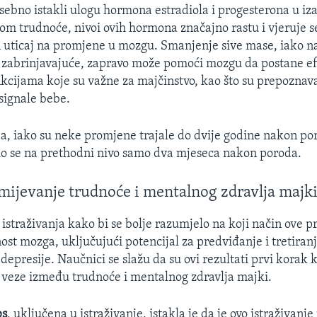
sebno istakli ulogu hormona estradiola i progesterona u iz
m trudnoće, nivoi ovih hormona značajno rastu i vjeruje s
 uticaj na promjene u mozgu. Smanjenje sive mase, iako n
 zabrinjavajuće, zapravo može pomoći mozgu da postane efi
cijama koje su važne za majčinstvo, kao što su prepoznava
signale bebe.
da, iako su neke promjene trajale do dvije godine nakon por
o se na prethodni nivo samo dva mjeseca nakon poroda.
mijevanje trudnoće i mentalnog zdravlja majk
 istraživanja kako bi se bolje razumjelo na koji način ove 
ost mozga, uključujući potencijal za predviđanje i tretiran
depresije. Naučnici se slažu da su ovi rezultati prvi korak 
veze između trudnoće i mentalnog zdravlja majki.
bs
, uključena u istraživanje, istakla je da je ovo istraživan