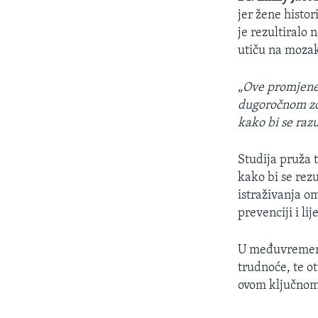
jer žene histor
je rezultiral
utiču na mozak
„
Ove promjene 
dugoročnom zd
kako bi se raz
Studija pruža t
kako bi se rezu
istraživanja o
prevenciji i li
U međuvremenu,
trudnoće, te o
ovom ključnom