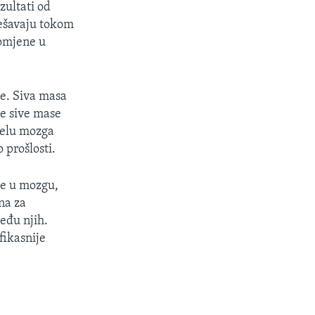
zultati od
dešavaju tokom
romjene u
e. Siva masa
je sive mase
jelu mozga
 prošlosti.
se u mozgu,
na za
eđu njih.
fikasnije