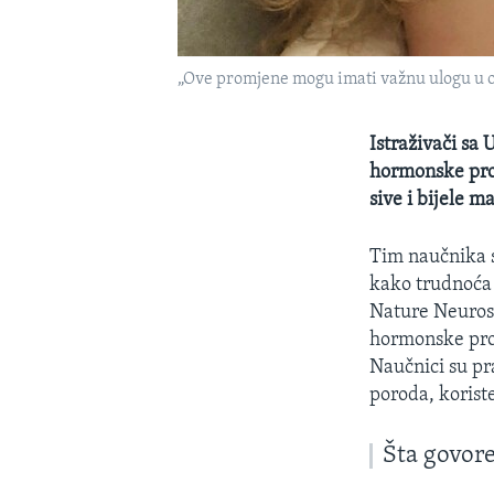
„Ove promjene mogu imati važnu ulogu u o
Istraživači sa 
hormonske pro
sive i bijele m
Tim naučnika s
kako trudnoća 
Nature Neurosc
hormonske prom
Naučnici su pr
poroda, korist
Šta govor