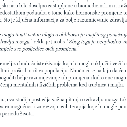
ijski nisu bile dovoljno zastupljene u biomedicinskim istra
o nedostatkom podataka o tome kako hormonske promjene 
, što je ključna informacija za bolje razumijevanje zdravlja
mogu imati važnu ulogu u oblikovanju majčinog ponašanja,
ravlju mozga
," rekla je Jacobs. "
Zbog toga je neophodno viš
umjele sve posljedice ovih promjena.
"
emelj za buduća istraživanja koja bi mogla uključiti veći b
ltati proširili na širu populaciju. Naučnici se nadaju da će 
mogućiti bolje razumijevanje tih promjena i kako one mogu
ječenju mentalnih i fizičkih problema kod trudnica i majki.
 ova studija postavlja važna pitanja o zdravlju mozga to
tvara mogućnosti za razvoj novih terapija koje bi mogle p
 periodu života.