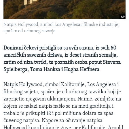
MAGAZIN
O GLASU AMERIKE
Natpis Hollywood, simbol Los Angelesa i filmske industrije,
Learning English
spašen od urbanog razvoja
PRATITE NAS
Donirani čekovi pristigli su sa svih strana, iz svih 50
američkih saveznih država, iz deset stranih zemalja,
zatim od niza tvrtki, te poznatih osoba poput Stevena
Spielberga, Toma Hanksa i Hugha Heffnera
Jezici
Natpis Hollywood, simbol Kalifornije, Los Angelesa i
filmskog svijeta, spašen je od urbanog razvitka koji je
zaprijetio njegovim uklanjanjem. Naime, zemljište na
kojem se nalazi natpis našlo se na meti graditelja i
trebalo je prikupiti 12 i pol milijuna dolara za spas
čuvenog natpisa. Napore za očuvanje natpisa
Hollywood koordinirao je guverner Kalifornije, Arnold