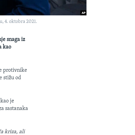
, 4. oktobra 2021.
je snaga iz
a kao
e protivnike
e stižu od
ekao je
za sastanaka
a kriza, ali