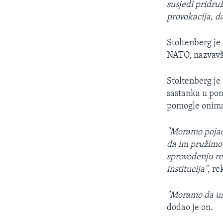
susjedi pridru
provokacija, da
Stoltenberg je
NATO, nazvavši
Stoltenberg j
sastanka u pon
pomogle onima 
"Moramo pojačat
da im pružimo 
sprovođenju re
institucija",
rek
"Moramo da us
dodao je on.