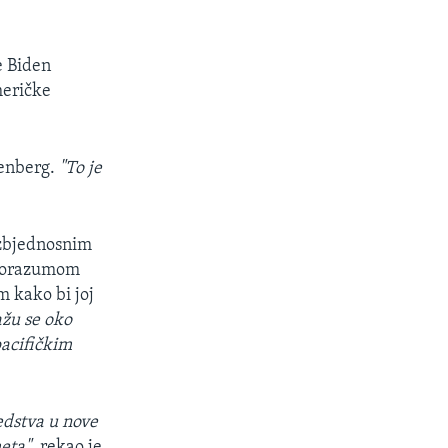
e Biden
meričke
tenberg.
"To je
ezbjednosnim
sporazumom
m kako bi joj
žu se oko
pacifičkim
edstva u nove
eta",
rekao je