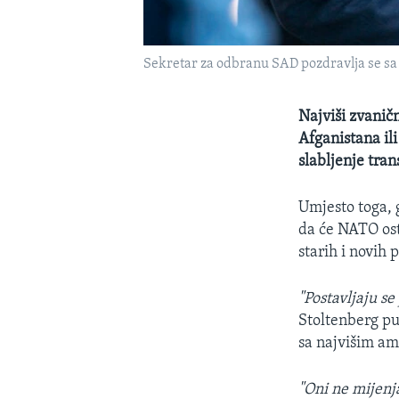
Sekretar za odbranu SAD pozdravlja se s
Najviši zvanič
Afganistana il
slabljenje tran
Umjesto toga, 
da će NATO ost
starih i novih 
"Postavljaju s
Stoltenberg p
sa najvišim am
"Oni ne mijenja