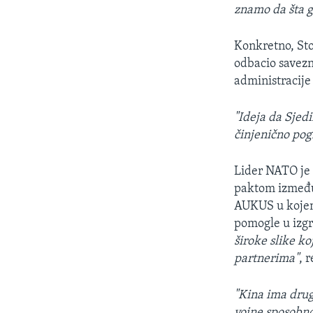
znamo da šta g
Konkretno, Sto
odbacio savezn
administracije
"Ideja da Sjed
činjenično pog
Lider NATO je 
paktom između
AUKUS u kojem c
pomogle u izg
široke slike k
partnerima"
, 
"Kina ima drug
vojne sposobno