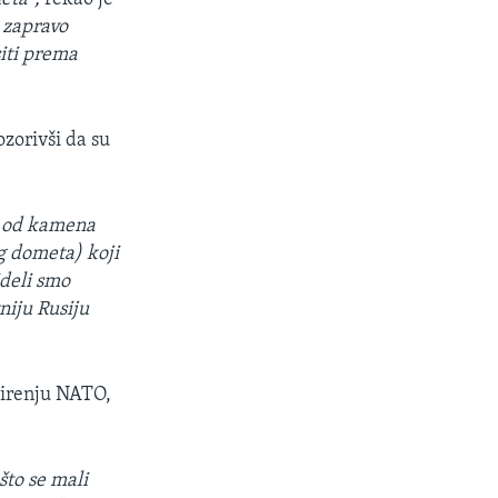
 zapravo
siti prema
ozorivši da su
an od kamena
g dometa) koji
ideli smo
niju Rusiju
oširenju NATO,
što se mali