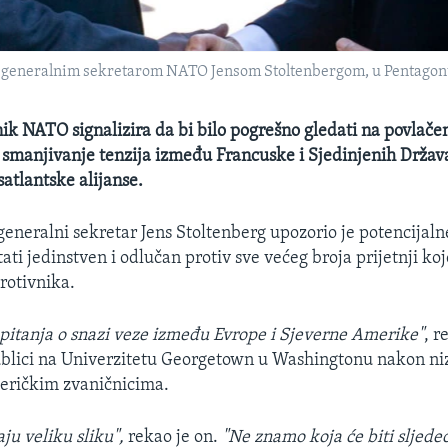
a generalnim sekretarom NATO Jensom Stoltenbergom, u Pentagonu
nik NATO signalizira da bi bilo pogrešno gledati na povlačen
i smanjivanje tenzija između Francuske i Sjedinjenih Držav
satlantske alijanse.
generalni sekretar Jens Stoltenberg upozorio je potencijaln
ati jedinstven i odlučan protiv sve većeg broja prijetnji koj
protivnika.
e pitanja o snazi veze između Evrope i Sjeverne Amerike"
, r
ublici na Univerzitetu Georgetown u Washingtonu nakon ni
eričkim zvaničnicima.
ju veliku sliku",
rekao je on.
"Ne znamo koja će biti sljedeć