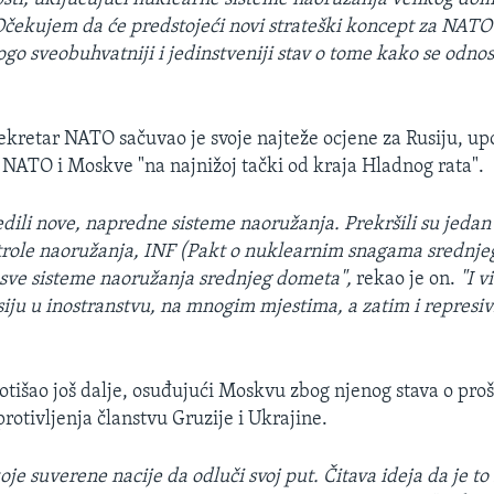
Očekujem da će predstojeći novi strateški koncept za NATO
go sveobuhvatniji i jedinstveniji stav o tome kako se odno
sekretar NATO sačuvao je svoje najteže ocjene za Rusiju, up
 NATO i Moskve
"na najnižoj tački od kraja Hladnog rata".
edili nove, napredne sisteme naoružanja. Prekršili su jed
role naoružanja, INF (Pakt o nuklearnim snagama srednje
 sve sisteme naoružanja srednjeg dometa",
rekao je on.
"I v
siju u inostranstvu, na mnogim mjestima, a zatim i represiv
 otišao još dalje, osuđujući Moskvu zbog njenog stava o pr
rotivljenja članstvu Gruzije i Ukrajine.
koje suverene nacije da odluči svoj put. Čitava ideja da je to 