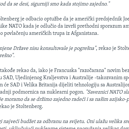
od da se desi, sigurniji smo kada stojimo zajedno."
ltenberg je odbacio optužbe da je američki predsjednik Jo
ike NATO kada je odlučio da izvrši prethodni sporazum a
 o povlačenju američkih trupa iz Afganistana.
injene Države nisu konsultovale je pogrešna"
, rekao je Stol
rešno".
takođe rekao da, iako je Francuska "razočarana" novim b
 SAD, Ujedinjenog Kraljevstva i Australije -takozvanim 
́e SAD i Velika Britanija dijeliti tehnologiju sa Australijo
radnji podmornica na nuklearni pogon.
"Saveznici NATO sla
oje moramo da se držimo zajedno radeći i sa našim azijsko-
rekao je Stoltenberg.
i najveći budžet za odbranu na svijetu. Oni ulažu velika sr
sti, uključujući nuklearne sisteme naoružanja velikog dom