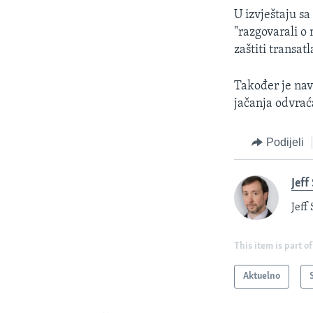
U izvještaju sa
"razgovarali 
zaštiti transa
Također je nav
jačanja odvrac
Podijeli
Jeff
Jeff
This item is part of
Aktuelno