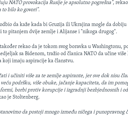
žuju NATO provokacija Rusije je apsolutno pogrešna",
rekao 
 to bilo ko govori".
 odbio da kaže kada bi Gruzija ili Ukrajina mogle da dobiju 
 to pitanjem dvije zemlje i Alijanse i "nikoga drugog"
.
e također rekao da je tokom svog boravka u Washingtonu, 
edjeljak sa Bidenom, tražio od članica NATO da učine više
koji imaju aspiracije ka članstvu.
i i učiniti više za te zemlje aspirante, jer sve dok nisu čla
veću podršku, više obuke, jačanje kapaciteta, da im pom
formi, borbi protiv korupcije i izgradnji bezbjednosnih i 
ao je Stoltenberg.
tanovimo da postoji mnogo između ničega i punopravnog č