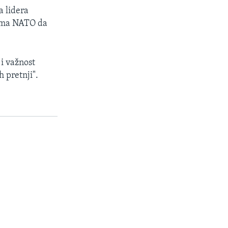
a lidera
ima NATO da
i važnost
 pretnji".