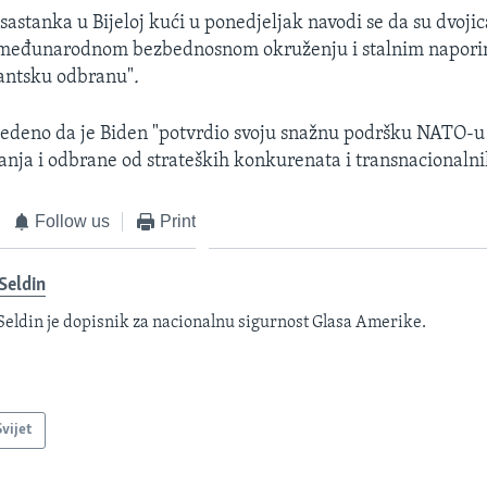
 sastanka u Bijeloj kući u ponedjeljak navodi se da su dvojic
o međunarodnom bezbednosnom okruženju i stalnim napor
tlantsku odbranu"
.
edeno da je Biden "potvrdio svoju snažnu podršku NATO-u 
́anja i odbrane od strateških konkurenata i transnacionalnih
Follow us
Print
 Seldin
 Seldin je dopisnik za nacionalnu sigurnost Glasa Amerike.
Svijet