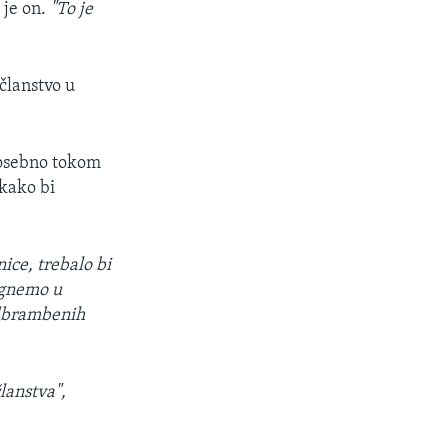
je on.
"To je
članstvo u
posebno tokom
 kako bi
nice, trebalo bi
ognemo u
odbrambenih
lanstva",