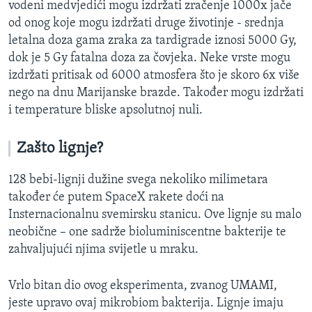
vodeni medvjedići mogu izdržati zračenje 1000x jače
od onog koje mogu izdržati druge životinje - srednja
letalna doza gama zraka za tardigrade iznosi 5000 Gy,
dok je 5 Gy fatalna doza za čovjeka. Neke vrste mogu
izdržati pritisak od 6000 atmosfera što je skoro 6x više
nego na dnu Marijanske brazde. Također mogu izdržati
i temperature bliske apsolutnoj nuli.
Zašto lignje?
128 bebi-lignji dužine svega nekoliko milimetara
također će putem SpaceX rakete doći na
Insternacionalnu svemirsku stanicu. Ove lignje su malo
neobične – one sadrže bioluminiscentne bakterije te
zahvaljujući njima svijetle u mraku.
Vrlo bitan dio ovog eksperimenta, zvanog UMAMI,
jeste upravo ovaj mikrobiom bakterija. Lignje imaju