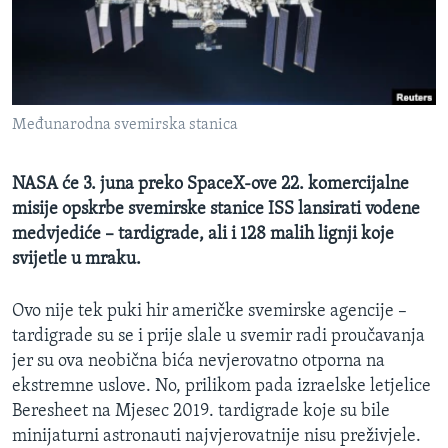
MAGAZIN
O GLASU AMERIKE
Learning English
Međunarodna svemirska stanica
PRATITE NAS
NASA će 3. juna preko SpaceX-ove 22. komercijalne
misije opskrbe svemirske stanice ISS lansirati vodene
medvjediće – tardigrade, ali i 128 malih lignji koje
Jezici
svijetle u mraku.
Ovo nije tek puki hir američke svemirske agencije –
tardigrade su se i prije slale u svemir radi proučavanja
jer su ova neobična bića nevjerovatno otporna na
ekstremne uslove. No, prilikom pada izraelske letjelice
Beresheet na Mjesec 2019. tardigrade koje su bile
minijaturni astronauti najvjerovatnije nisu preživjele.