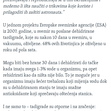
preživljavaju i reproduciraju se u tim okruženjima i
možemo li išta naučiti o trikovima koje koriste i
prilagoditi ih zaštiti astronauta."
U jednom projektu Evropske svemirske agencije (ESA)
iz 2007. godine, u svemir su poslane dehidrirane
tardigrade, koje su nakon 10 dana u svemiru, u
vakuumu, oživljene. 68% ovih životinjica je oživljeno u
roku od pola sata.
Mogu biti bez hrane 30 dana i dehidrirati do tačke
kada imaju svega 1-3% vode u organizmu, pa opet
rehidrirati kao da ništa nije bilo. To je moguće jer u
organizmu imaju šećer trehalozu koji mijenja vodu dok
su u dehidriranom stanju te imaju snažne
antioksidante koji sprečavaju oštećenja stanica.
I ne samo to – tadigrade su otporne i na zračenje: