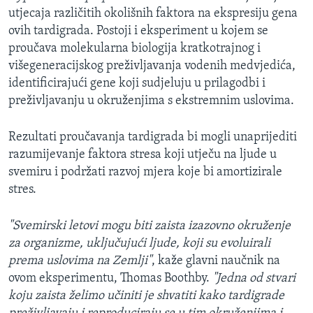
utjecaja različitih okolišnih faktora na ekspresiju gena
ovih tardigrada. Postoji i eksperiment u kojem se
proučava molekularna biologija kratkotrajnog i
višegeneracijskog preživljavanja vodenih medvjedića,
identificirajući gene koji sudjeluju u prilagodbi i
preživljavanju u okruženjima s ekstremnim uslovima.
Rezultati proučavanja tardigrada bi mogli unaprijediti
razumijevanje faktora stresa koji utječu na ljude u
svemiru i podržati razvoj mjera koje bi amortizirale
stres.
"Svemirski letovi mogu biti zaista izazovno okruženje
za organizme, uključujući ljude, koji su evoluirali
prema uslovima na Zemlji"
, kaže glavni naučnik na
ovom eksperimentu, Thomas Boothby.
"Jedna od stvari
koju zaista želimo učiniti je shvatiti kako tardigrade