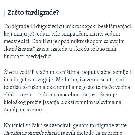
Zašto tardigrade?
Tardigrade ili dugoživci su mikroskopski beskičmenjaci
koji imaju još jedan, vrlo simpatičan, naziv: vodeni
medvjedići. Dobili su jer pod mikroskopom sa svojim
„kandžicama“ zaista izgledaju i kreću se kao mali
bucmasti medvjedići.
Žive u vodi ili vlažnim staništima, poput vlažne zemlje i
ima ih gotovo svugdje. Međutim, izuzetno su otporni i
tolerišu okruženja ekstremnija nego što to može većina
oblika života. To ih čini modelima za proučavanje
biološkog preživljavanja u ekstremnim uslovima na
Zemlji i u svemiru.
Naučnici su čak i sekvencirali genom tardigrade vrste
Hypsibius sampleplaris
i razvili metode za mjerenje