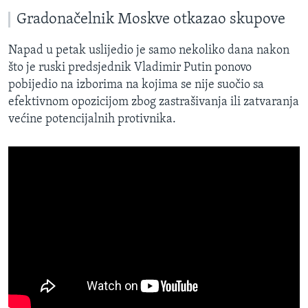
Gradonačelnik Moskve otkazao skupove
Napad u petak uslijedio je samo nekoliko dana nakon
što je ruski predsjednik Vladimir Putin ponovo
pobijedio na izborima na kojima se nije suočio sa
efektivnom opozicijom zbog zastrašivanja ili zatvaranja
većine potencijalnih protivnika.