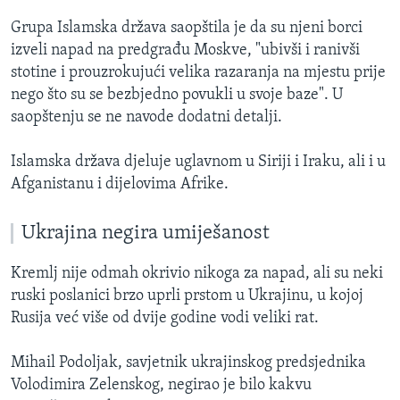
Grupa Islamska država saopštila je da su njeni borci
izveli napad na predgrađu Moskve, "ubivši i ranivši
stotine i prouzrokujući velika razaranja na mjestu prije
nego što su se bezbjedno povukli u svoje baze". U
saopštenju se ne navode dodatni detalji.
Islamska država djeluje uglavnom u Siriji i Iraku, ali i u
Afganistanu i dijelovima Afrike.
Ukrajina negira umiješanost
Kremlj nije odmah okrivio nikoga za napad, ali su neki
ruski poslanici brzo uprli prstom u Ukrajinu, u kojoj
Rusija već više od dvije godine vodi veliki rat.
Mihail Podoljak, savjetnik ukrajinskog predsjednika
Volodimira Zelenskog, negirao je bilo kakvu