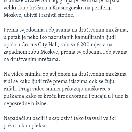
Islamske države Aamaq, grupa je rekla da je napala
veliki skup kršćana u Krasnogorsku na periferiji
Moskve, ubivši i ranivši stotine.
Prema svjedocima i objavama na društvenim mrežama,
u petak je nekoliko naoružanih kamufliranih ljudi
upalo u Crocus City Hall, salu sa 6.200 mjesta na
zapadnom rubu Moskve, prema svjedocima i objavama
na društvenim mrežama.
Na video snimku objavljenom na društvenim mrežama
vidi se kako ljudi trče prema izlazima dok se čuju
rafali. Drugi video snimci prikazuju muškarce s
puškama kako se kreću kroz dvoranu i pucaju u ljude iz
neposredne blizine.
Napadači su bacili i eksploziv i tako izazvali veliki
požar u kompleksu.