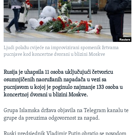
MAGAZIN
O GLASU AMERIKE
Learning English
Ljudi polažu cvijeće na improvizirani spomenik žrtvama
PRATITE NAS
pucnjave kod koncertne dvorani u blizini Moskve
Rusija je uhapsila 11 osoba uključujući četvoricu
Jezici
osumnjičenih naoružanih napadača u vezi sa
pucnjavom u kojoj je poginulo najmanje 133 osoba u
koncertnoj dvorani u blizini Moskve.
Grupa Islamska država objavila na Telegram kanalu te
grupe da preuzima odgovornost za napad.
Ruski predsjednik Vladimir Putin obratio se povodom