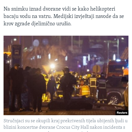
Na snimku iznad dvorane vidi se kako helikopteri
bacaju vodu na vatru. Medijski izvještaji navode da se
krov zgrade djelimično urušio.
Stručnjaci su se okupili kraj prekrivenih tijela ubijenih ljudi u
blizini koncertne dvorane Crocus City Hall nakon incidenta s