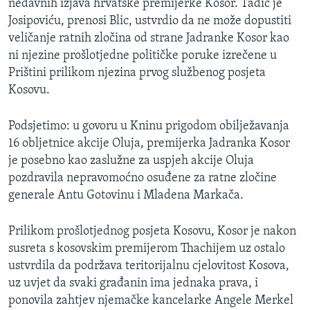
nedavnih izjava hrvatske premijerke Kosor. Tadić je
Josipoviću, prenosi Blic, ustvrdio da ne može dopustiti
veličanje ratnih zločina od strane Jadranke Kosor kao
ni njezine prošlotjedne političke poruke izrečene u
Prištini prilikom njezina prvog službenog posjeta
Kosovu.
Podsjetimo: u govoru u Kninu prigodom obilježavanja
16 obljetnice akcije Oluja, premijerka Jadranka Kosor
je posebno kao zaslužne za uspjeh akcije Oluja
pozdravila nepravomoćno osuđene za ratne zločine
generale Antu Gotovinu i Mladena Markača.
Prilikom prošlotjednog posjeta Kosovu, Kosor je nakon
susreta s kosovskim premijerom Thachijem uz ostalo
ustvrdila da podržava teritorijalnu cjelovitost Kosova,
uz uvjet da svaki građanin ima jednaka prava, i
ponovila zahtjev njemačke kancelarke Angele Merkel