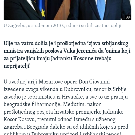
MAGAZIN
O GLASU AMERIKE
U Zagrebu, u studenom 2010., odnosi su bili znatno topliji
Learning English
Ulje na vatru dolila je i prošlotjedna izjava srbijanskog
PRATITE NAS
ministra vanjskih poslova Vuka Jeremića da 'onima koji
za prijateljicu imaju Jadranku Kosor ne trebaju
neprijatelji'
Jezici
U uvodnoj ariji Mozartove opere Don Giovanni
izvedene ovoga vikenda u Dubrovniku, tenor iz Srbije
zavodio je sopranisticu iz Hrvatske, a sve to uz pratnju
beogradske filharmonije. Međutim, nakon
prošlotjednog posjeta hrvatske premijerke Jadranke
Kosor Kosovu, trenutni odnosi između službenog
Zagreba i Beograda daleko su od idiličnih koje su pred
publikom u Dubrovniku uprizorili srbijanski tenor i