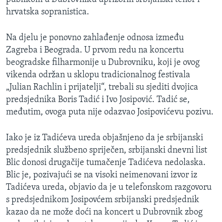
hrvatska sopranistica.
Na djelu je ponovno zahlađenje odnosa između
Zagreba i Beograda. U prvom redu na koncertu
beogradske filharmonije u Dubrovniku, koji je ovog
vikenda održan u sklopu tradicionalnog festivala
„Julian Rachlin i prijatelji“, trebali su sjediti dvojica
predsjednika Boris Tadić i Ivo Josipović. Tadić se,
međutim, ovoga puta nije odazvao Josipovićevu pozivu.
Iako je iz Tadićeva ureda objašnjeno da je srbijanski
predsjednik službeno spriječen, srbijanski dnevni list
Blic donosi drugačije tumačenje Tadićeva nedolaska.
Blic je, pozivajući se na visoki neimenovani izvor iz
Tadićeva ureda, objavio da je u telefonskom razgovoru
s predsjednikom Josipovćem srbijanski predsjednik
kazao da ne može doći na koncert u Dubrovnik zbog