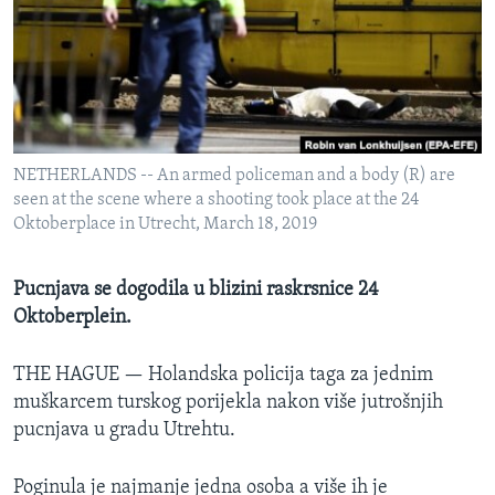
MAGAZIN
O GLASU AMERIKE
Learning English
NETHERLANDS -- An armed policeman and a body (R) are
PRATITE NAS
seen at the scene where a shooting took place at the 24
Oktoberplace in Utrecht, March 18, 2019
Jezici
Pucnjava se dogodila u blizini raskrsnice 24
Oktoberplein.
THE HAGUE —
Holandska policija taga za jednim
muškarcem turskog porijekla nakon više jutrošnjih
pucnjava u gradu Utrehtu.
Poginula je najmanje jedna osoba a više ih je