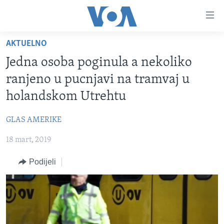
Linkovi
Pređi
na
AKTUELNO
glavni
TV PROGRAM
sadržaj
Jedna osoba poginula a nekoliko
VIDEO
Pređi
ranjeno u pucnjavi na tramvaj u
na
FOTOGRAFIJE DANA
holandskom Utrehtu
glavnu
VIJESTI
navigaciju
GLAS AMERIKE
Idi
NAUKA I TEHNOLOGIJA
SJEDINJENE AMERIČKE DRŽAVE
na
18 mart, 2019
SPECIJALNI PROJEKTI
BOSNA I HERCEGOVINA
pretragu
KORUPCIJA
Podijeli
SVIJET
SLOBODA MEDIJA
ŽENSKA STRANA
IZBJEGLIČKA STRANA