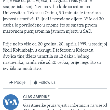
Prije više od pola vijeka, 1. avgusta 1966. godine
snajperista, smješten na vrhu kule sa satom na
Univerzitetu Teksas u Ostinu, 90 minuta je terorisao
javnost usmrtivši 13 ljudi i nerođeno dijete. Više od 30
osoba je povrijeđeno u onome što se smatra prvom
masovnom pucnjavom na javnom mjestu u SAD.
Prije nešto više od 20 godina, 20. aprila 1999. u srednjoj
školi Kolumbajn u okrugu Džeferson u Koloradu,
dvojica tinejdžera usmrtila su 12 đaka i jednog
nastavnika, ranila više od 20 osoba, prije nego što su
izvršila samoubistvo.
Podijeli
Follow us
GLAS AMERIKE
Glas Amerike pruža vijesti i informacije na više od