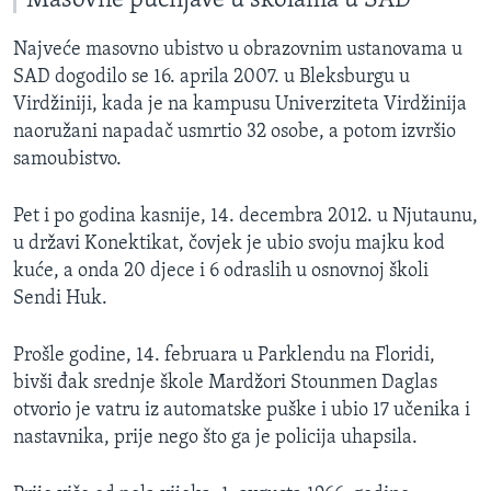
Masovne pucnjave u školama u SAD
Najveće masovno ubistvo u obrazovnim ustanovama u
SAD dogodilo se 16. aprila 2007. u Bleksburgu u
Virdžiniji, kada je na kampusu Univerziteta Virdžinija
naoružani napadač usmrtio 32 osobe, a potom izvršio
samoubistvo.
Pet i po godina kasnije, 14. decembra 2012. u Njutaunu,
u državi Konektikat, čovjek je ubio svoju majku kod
kuće, a onda 20 djece i 6 odraslih u osnovnoj školi
Sendi Huk.
Prošle godine, 14. februara u Parklendu na Floridi,
bivši đak srednje škole Mardžori Stounmen Daglas
otvorio je vatru iz automatske puške i ubio 17 učenika i
nastavnika, prije nego što ga je policija uhapsila.