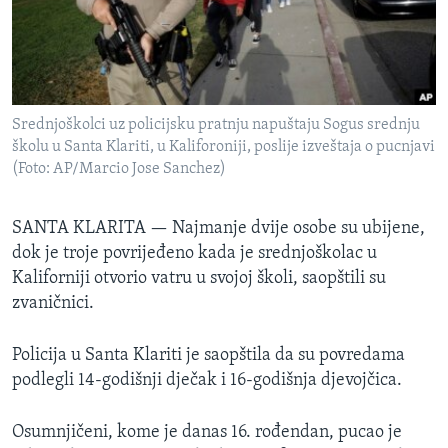
MAGAZIN
O GLASU AMERIKE
Learning English
Srednjoškolci uz policijsku pratnju napuštaju Sogus srednju
školu u Santa Klariti, u Kaliforoniji, poslije izveštaja o pucnjavi
PRATITE NAS
(Foto: AP/Marcio Jose Sanchez)
SANTA KLARITA —
Najmanje dvije osobe su ubijene,
dok je troje povrijeđeno kada je srednjoškolac u
Jezici
Kaliforniji otvorio vatru u svojoj školi, saopštili su
zvaničnici.
Policija u Santa Klariti je saopštila da su povredama
podlegli 14-godišnji dječak i 16-godišnja djevojčica.
Osumnjičeni, kome je danas 16. rođendan, pucao je