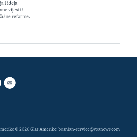
a i ideja
ne vijesti i
žišne reforme.
 Amerike © 2026 Glas Amerike: bosnian-service@voanews.com