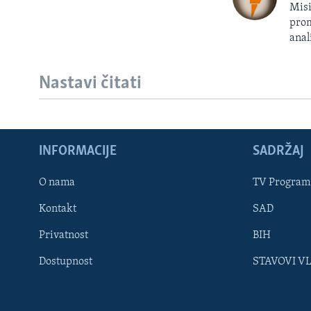
Misi
prom
anal
Nastavi čitati
INFORMACIJE
SADRŽAJ
Learning English
O nama
TV Program
Kontakt
SAD
PRATITE NAS
Privatnost
BIH
Dostupnost
STAVOVI V
Jezici