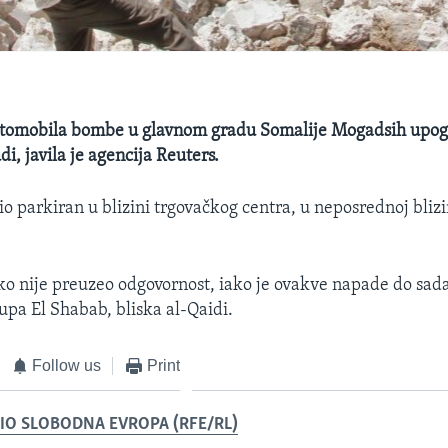
automobila bombe u glavnom gradu Somalije Mogadsih upog
di, javila je agencija Reuters.
io parkiran u blizini trgovačkog centra, u neposrednoj blizi
tko nije preuzeo odgovornost, iako je ovakve napade do sada
upa El Shabab, bliska al-Qaidi.
Follow us
Print
IO SLOBODNA EVROPA (RFE/RL)