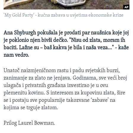
MAGAZIN
'My Gold Party' - kućna zabava u uvjetima ekonomske krize
O GLASU AMERIKE
Learning English
Ana Shyburgh pokušala je prodati par naušnica koje joj
je poklonio njen bivši dečko. "Nisu od zlata, moram ih
baciti. Lažne su – baš kakva je bila i naša veza…" - kaže
PRATITE NAS
nam vedro.
Unatoč naizmjeničnom rastu i padu svjetskih burzi,
Jezici
zanimanje za zlato ne jenjava. Godinama, sve veći broj
ulagača i privatnih građana investirao je u ovu
plemenitu kovinu. S interesom za kupovinu zlata, šire
se i postaju sve popularnije takozvane ‘zabave’ na
kojima se trguje zlatom.
Prilog Laurel Bowman.