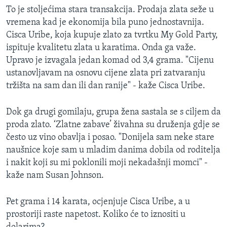
To je stoljećima stara transakcija. Prodaja zlata seže u
vremena kad je ekonomija bila puno jednostavnija.
Cisca Uribe, koja kupuje zlato za tvrtku My Gold Party,
ispituje kvalitetu zlata u karatima. Onda ga važe.
Upravo je izvagala jedan komad od 3,4 grama. "Cijenu
ustanovljavam na osnovu cijene zlata pri zatvaranju
tržišta na sam dan ili dan ranije" - kaže Cisca Uribe.
Dok ga drugi gomilaju, grupa žena sastala se s ciljem da
proda zlato. ‘Zlatne zabave’ živahna su druženja gdje se
često uz vino obavlja i posao. "Donijela sam neke stare
naušnice koje sam u mladim danima dobila od roditelja
i nakit koji su mi poklonili moji nekadašnji momci" -
kaže nam Susan Johnson.
Pet grama i 14 karata, ocjenjuje Cisca Uribe, a u
prostoriji raste napetost. Koliko će to iznositi u