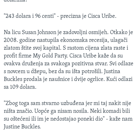
dolarima?
"243 dolara i 96 centi" - precizna je Cisca Uribe.
Na licu Susan Johnson je zadovoljni osmijeh. Otkako je
2008. godine nastupila ekonomska recesija, ulagači
zlatom štite svoj kapital. S rastom cijena zlata raste i
profit firme My Gold Party. Cisca Uribe kaže da su
ovakva druženja za svakoga pozitivna stvar. Svi odlaze
s novcem u džepu, bez da su išta potrošili. Justina
Buckles prodala je naušnice i dvije ogrlice. Kući odlazi
sa 109 dolara.
"Zbog toga sam stvarno uzbuđena jer mi taj nakit nije
ništa značio. Uopće ga nisam nosila. Neki komadi bili
su oštećeni ili im je nedostajao poneki dio" - kaže nam
Justine Buckles.