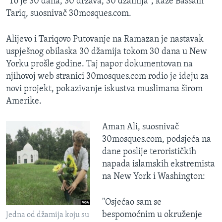
"To je 30 dana, 30 država, 30 džamija", kaže Bassam
Tariq, suosnivač 30mosques.com.
Alijevo i Tariqovo Putovanje na Ramazan je nastavak
uspješnog obilaska 30 džamija tokom 30 dana u New
Yorku prošle godine. Taj napor dokumentovan na
njihovoj web stranici 30mosques.com rodio je ideju za
novi projekt, pokazivanje iskustva muslimana širom
Amerike.
Aman Ali, suosnivač
30mosques.com, podsjeća na
dane poslije terorističkih
napada islamskih ekstremista
na New York i Washington:
"Osjećao sam se
bespomoćnim u okruženje
Jedna od džamija koju su