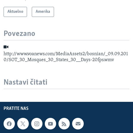
Aktuelno
Amerika
Povezano
http://www.voanews.com/MediaAssets2/bosnian/_09.09.201
0/SOT_30_Mosques_30_States_30__Days-20fps.wmv
Nastavi čitati
PRATITE NAS