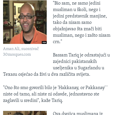
"Bio sam, ne samo jedini
musliman u školi, nego i
jedini predstavnik manjine,
tako da nisam samo
objašnjavao šta znači biti
musliman, nego i zašto nisam
crn."
Aman Ali, suosnivač
30mosques.com
Bassam Tariq je odrastajući u
zajednici pakistanskih
useljenika u Sugarlandu u
Texasu osjećao da živi u dva različita svijeta.
"Ono što smo govorili bilo je 'Hakkanay, or Pakkanay' '
niste od tamo, ali niste ni odavde, jednostavno ste
zaglavili u sredini", kaže Tariq.
Ova dvojica muslimana iz