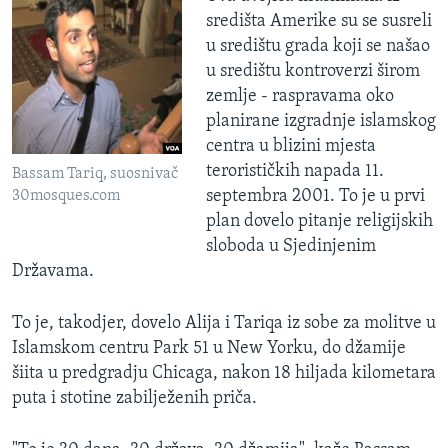
središta Amerike su se susreli
u središtu grada koji se našao
u središtu kontroverzi širom
zemlje - raspravama oko
planirane izgradnje islamskog
centra u blizini mjesta
terorističkih napada 11.
Bassam Tariq, suosnivač
septembra 2001. To je u prvi
30mosques.com
plan dovelo pitanje religijskih
sloboda u Sjedinjenim
Državama.
To je, takodjer, dovelo Alija i Tariqa iz sobe za molitve u
Islamskom centru Park 51 u New Yorku, do džamije
šiita u predgradju Chicaga, nakon 18 hiljada kilometara
puta i stotine zabilježenih priča.