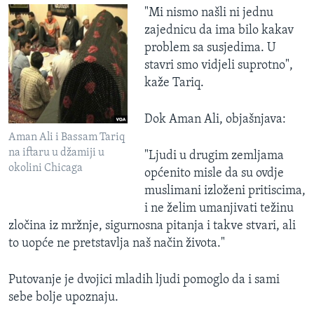
"Mi nismo našli ni jednu
zajednicu da ima bilo kakav
problem sa susjedima. U
stavri smo vidjeli suprotno",
kaže Tariq.
Dok Aman Ali, objašnjava:
Aman Ali i Bassam Tariq
na iftaru u džamiji u
"Ljudi u drugim zemljama
okolini Chicaga
općenito misle da su ovdje
muslimani izloženi pritiscima,
i ne želim umanjivati težinu
zločina iz mržnje, sigurnosna pitanja i takve stvari, ali
to uopće ne pretstavlja naš način života."
Putovanje je dvojici mladih ljudi pomoglo da i sami
sebe bolje upoznaju.