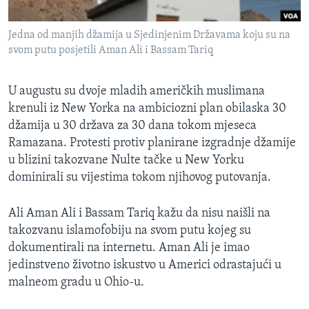
MAGAZIN
Jedna od manjih džamija u Sjedinjenim Državama koju su na
O GLASU AMERIKE
svom putu posjetili Aman Ali i Bassam Tariq
Learning English
U augustu su dvoje mladih američkih muslimana
krenuli iz New Yorka na ambiciozni plan obilaska 30
PRATITE NAS
džamija u 30 država za 30 dana tokom mjeseca
Ramazana. Protesti protiv planirane izgradnje džamije
u blizini takozvane Nulte tačke u New Yorku
Jezici
dominirali su vijestima tokom njihovog putovanja.
Ali Aman Ali i Bassam Tariq kažu da nisu naišli na
takozvanu islamofobiju na svom putu kojeg su
dokumentirali na internetu. Aman Ali je imao
jedinstveno životno iskustvo u Americi odrastajući u
malneom gradu u Ohio-u.