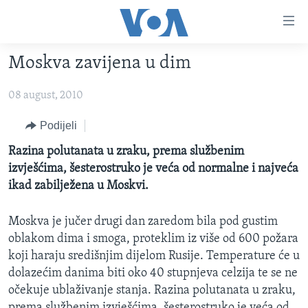
Linkovi
Pređi
na
Moskva zavijena u dim
glavni
TV PROGRAM
sadržaj
08 august, 2010
VIDEO
Pređi
na
FOTOGRAFIJE DANA
Podijeli
glavnu
VIJESTI
Razina polutanata u zraku, prema službenim
navigaciju
izvješćima, šesterostruko je veća od normalne i najveća
Idi
NAUKA I TEHNOLOGIJA
SJEDINJENE AMERIČKE DRŽAVE
ikad zabilježena u Moskvi.
na
SPECIJALNI PROJEKTI
BOSNA I HERCEGOVINA
pretragu
Moskva je jučer drugi dan zaredom bila pod gustim
KORUPCIJA
SVIJET
oblakom dima i smoga, proteklim iz više od 600 požara
SLOBODA MEDIJA
koji haraju središnjim dijelom Rusije. Temperature će u
ŽENSKA STRANA
dolazećim danima biti oko 40 stupnjeva celzija te se ne
očekuje ublaživanje stanja. Razina polutanata u zraku,
IZBJEGLIČKA STRANA
prema službenim izvješćima, šesterostruko je veća od