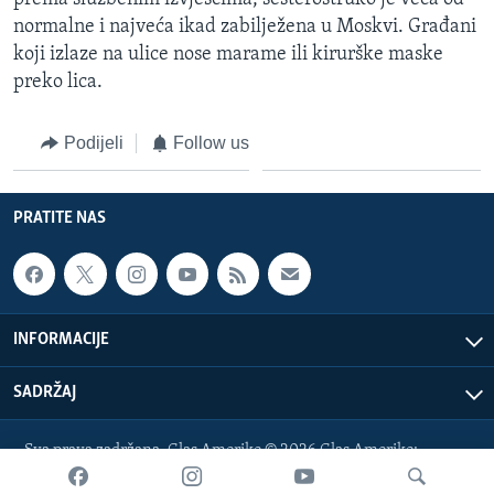
MAGAZIN
normalne i najveća ikad zabilježena u Moskvi. Građani
koji izlaze na ulice nose marame ili kirurške maske
O GLASU AMERIKE
preko lica.
Learning English
Podijeli
Follow us
PRATITE NAS
PRATITE NAS
Jezici
INFORMACIJE
SADRŽAJ
Sva prava zadržana. Glas Amerike © 2026 Glas Amerike:
bosnian-service@voanews.com