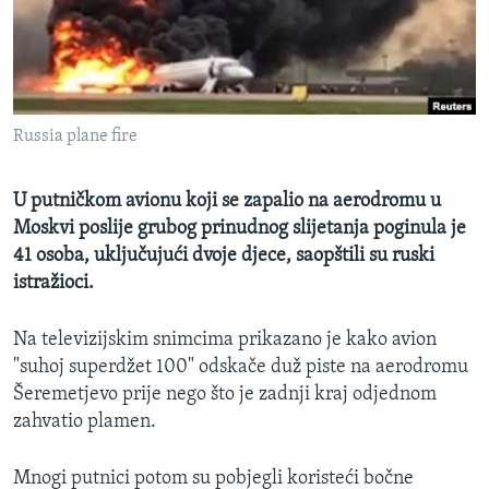
MAGAZIN
O GLASU AMERIKE
Learning English
Russia plane fire
PRATITE NAS
U putničkom avionu koji se zapalio na aerodromu u
Moskvi poslije grubog prinudnog slijetanja poginula je
41 osoba, uključujući dvoje djece, saopštili su ruski
Jezici
istražioci.
Na televizijskim snimcima prikazano je kako avion
"suhoj superdžet 100" odskače duž piste na aerodromu
Šeremetjevo prije nego što je zadnji kraj odjednom
zahvatio plamen.
Mnogi putnici potom su pobjegli koristeći bočne