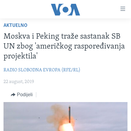
Linkovi
Pređi
na
AKTUELNO
glavni
TV PROGRAM
sadržaj
Moskva i Peking traže sastanak SB
VIDEO
Pređi
UN zbog 'američkog raspoređivanja
na
FOTOGRAFIJE DANA
projektila'
glavnu
VIJESTI
navigaciju
RADIO SLOBODNA EVROPA (RFE/RL)
Idi
NAUKA I TEHNOLOGIJA
SJEDINJENE AMERIČKE DRŽAVE
na
22 august, 2019
SPECIJALNI PROJEKTI
BOSNA I HERCEGOVINA
pretragu
KORUPCIJA
Podijeli
SVIJET
SLOBODA MEDIJA
ŽENSKA STRANA
IZBJEGLIČKA STRANA