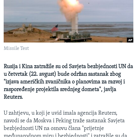
MAGAZIN
O GLASU AMERIKE
Learning English
Missile Test
PRATITE NAS
Rusija i Kina zatražile su od Savjeta bezbjednosti UN da
u četvrtak (22. avgust) bude održan sastanak zbog
Jezici
"izjava američkih zvaničnika o planovima za razvoj i
raspoređenje projektila srednjeg dometa", javlja
Reuters.
U zahtjevu, u koji je uvid imala agencija Reuters,
navodi se da Moskva i Peking traže sastanak Savjeta
bezbjednosti UN na osnovu člana "prijetnje
međunarodnom miru i bezbjednosti" i zatražile su da