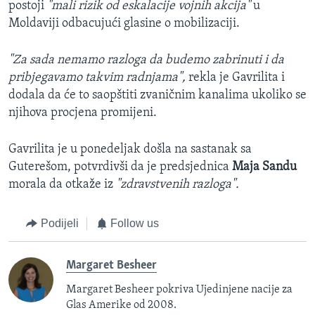
postoji
"mali rizik od eskalacije vojnih akcija"
u
Moldaviji odbacujući glasine o mobilizaciji.
"Za sada nemamo razloga da budemo zabrinuti i da
pribjegavamo takvim radnjama",
rekla je Gavrilita i
dodala da će to saopštiti zvaničnim kanalima ukoliko se
njihova procjena promijeni.
Gavrilita je u ponedeljak došla na sastanak sa
Guterešom, potvrdivši da je predsjednica
Maja Sandu
morala da otkaže iz
"zdravstvenih razloga".
Podijeli
Follow us
Margaret Besheer
Margaret Besheer pokriva Ujedinjene nacije za
Glas Amerike od 2008.