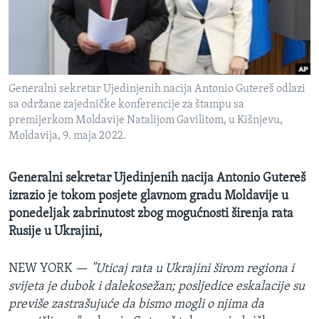
MAGAZIN
O GLASU AMERIKE
Learning English
Generalni sekretar Ujedinjenih nacija Antonio Gutereš odlazi
sa održane zajedničke konferencije za štampu sa
PRATITE NAS
premijerkom Moldavije Natalijom Gavilitom, u Kišnjevu,
Moldavija, 9. maja 2022.
Generalni sekretar Ujedinjenih nacija Antonio Gutereš
Jezici
izrazio je tokom posjete glavnom gradu Moldavije u
ponedeljak zabrinutost zbog mogućnosti širenja rata
Rusije u Ukrajini,
NEW YORK —
"Uticaj rata u Ukrajini širom regiona i
svijeta je dubok i dalekosežan; posljedice eskalacije su
previše zastrašujuće da bismo mogli o njima da