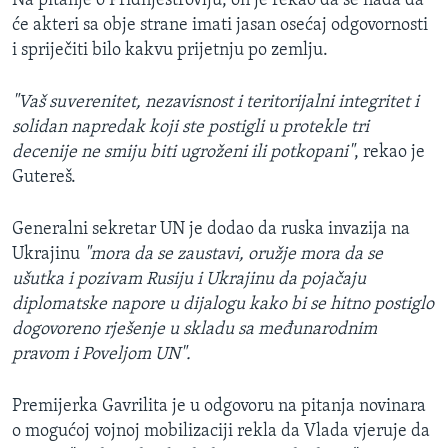
Na pitanje o Pridnjestrovlju, on je rekao da se nada da
će akteri sa obje strane imati jasan osećaj odgovornosti
i spriječiti bilo kakvu prijetnju po zemlju.
"Vaš suverenitet, nezavisnost i teritorijalni integritet i
solidan napredak koji ste postigli u protekle tri
decenije ne smiju biti ugroženi ili potkopani"
, rekao je
Gutereš.
Generalni sekretar UN je dodao da ruska invazija na
Ukrajinu
"mora da se zaustavi, oružje mora da se
ušutka i pozivam Rusiju i Ukrajinu da pojačaju
diplomatske napore u dijalogu kako bi se hitno postiglo
dogovoreno rješenje u skladu sa međunarodnim
pravom i Poveljom UN".
Premijerka Gavrilita je u odgovoru na pitanja novinara
o mogućoj vojnoj mobilizaciji rekla da Vlada vjeruje da