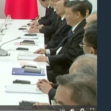
able
Auto
3:44