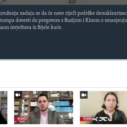
oružanja nadaju se da će nove riječi podrške denuklearizac
rumpa dovesti do pregovora s Rusijom i Kinom o smanjenj
nn izvještava iz Bijele kuće.
Auto
240p
360p
720p
1080p