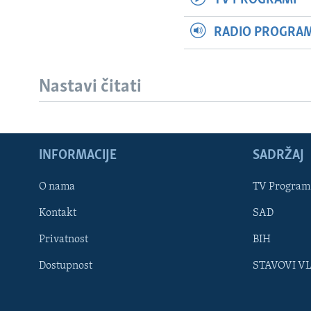
RADIO PROGRAM 
Nastavi čitati
INFORMACIJE
SADRŽAJ
Learning English
O nama
TV Program
Kontakt
SAD
PRATITE NAS
Privatnost
BIH
Dostupnost
STAVOVI V
Jezici