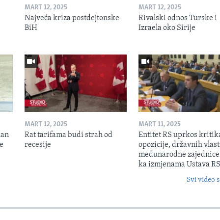
MART 12, 2025
MART 12, 2025
Najveća kriza postdejtonske
Rivalski odnos Turske i
BiH
Izraela oko Sirije
MART 12, 2025
MART 11, 2025
lan
Rat tarifama budi strah od
Entitet RS uprkos kriti
je
recesije
opozicije, državnih vlasti
međunarodne zajednice
ka izmjenama Ustava R
Svi video s