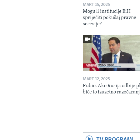
MART 15, 2025
Mogu li institucije BiH
spriječiti pokušaj pravne
secesije?
MART 12, 2025
Rubio: Ako Rusija odbije p
biće to izuzetno razočaran
TV PROGRAMI