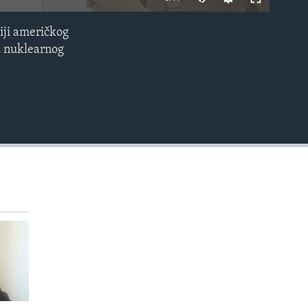
240p
iji američkog
EMBED
360p
u nuklearnog
480p
720p
1080p
480p