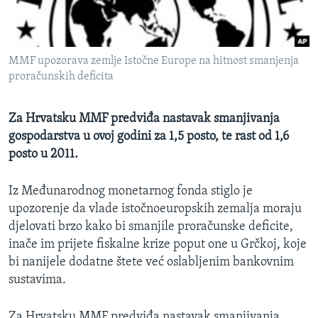
MAGAZIN
O GLASU AMERIKE
MMF upozorava zemlje Istočne Europe na hitnost smanjenja
Learning English
proračunskih deficita
PRATITE NAS
Za Hrvatsku MMF predviđa nastavak smanjivanja
gospodarstva u ovoj godini za 1,5 posto, te rast od 1,6
posto u 2011.
Jezici
Iz Međunarodnog monetarnog fonda stiglo je
upozorenje da vlade istočnoeuropskih zemalja moraju
djelovati brzo kako bi smanjile proračunske deficite,
inače im prijete fiskalne krize poput one u Grčkoj, koje
bi nanijele dodatne štete već oslabljenim bankovnim
sustavima.
Za Hrvatsku MMF predviđa nastavak smanjivanja