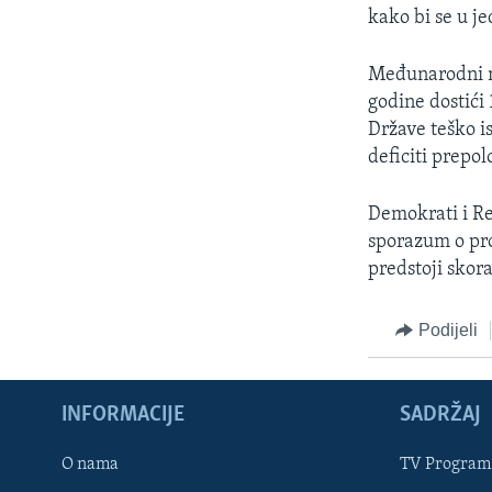
kako bi se u j
Međunarodni m
godine dostići
Države teško is
deficiti prepol
Demokrati i Re
sporazum o pro
predstoji skor
Podijeli
INFORMACIJE
SADRŽAJ
Learning English
O nama
TV Program