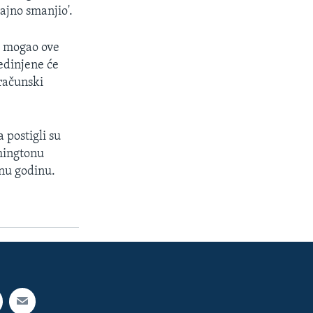
ajno smanjio'.
k mogao ove
edinjene će
oračunski
 postigli su
hingtonu
lnu godinu.