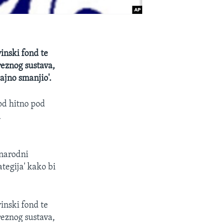
inski fond te
reznog sustava,
ajno smanjio'.
od hitno pod
a
unarodni
tegija' kako bi
inski fond te
reznog sustava,