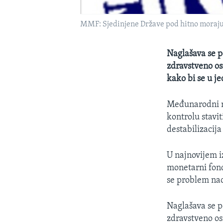
MMF: Sjedinjene Države pod hitno moraju 
Naglašava se p
zdravstveno os
kako bi se u j
Međunarodni m
kontrolu stavi
destabilizacij
U najnovijem i
monetarni fond
se problem nac
Naglašava se p
zdravstveno os