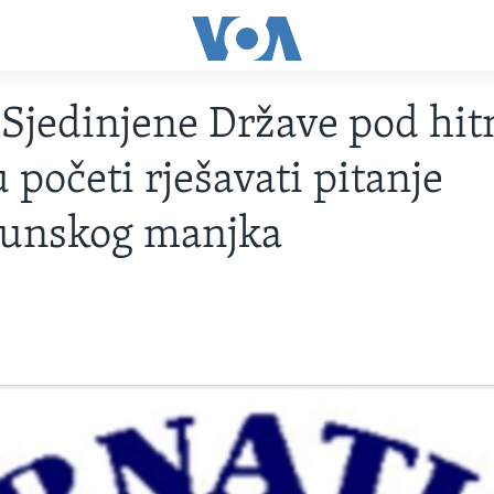
jedinjene Države pod hit
 početi rješavati pitanje
čunskog manjka