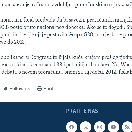
ednom srednje-ročnom razdoblju, 'proračunski manjak znač
onetarni fond predviđa da bi savezni proračunski manja
 10.8 posto bruto nacionalnog dohotka. Ako se to dogodi, Sj
puniti kriterij koji je postavila Grupa G20, a to je da se pr
ove do 2013.
publikanci u Kongresu te Bijela kuća krajem prošlog tjedna
računskim uštedama od 38 i pol milijardi dolara. No, Was
a debata o novom proračunu, onom za sljedeću, 2012. fiska
Follow us
Print
PRATITE NAS