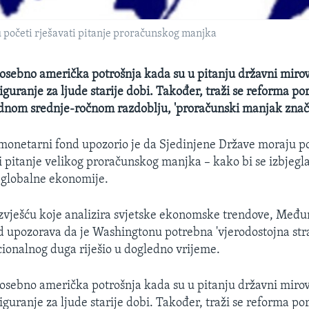
početi rješavati pitanje proračunskog manjka
osebno američka potrošnja kada su u pitanju državni mirov
iguranje za ljude starije dobi. Također, traži se reforma po
ednom srednje-ročnom razdoblju, 'proračunski manjak znač
onetarni fond upozorio je da Sjedinjene Države moraju p
ti pitanje velikog proračunskog manjka – kako bi se izbjegl
a globalne ekonomije.
zvješću koje analizira svjetske ekonomske trendove, Međ
 upozorava da je Washingtonu potrebna 'vjerodostojna stra
ionalnog duga riješio u dogledno vrijeme.
osebno američka potrošnja kada su u pitanju državni mirov
iguranje za ljude starije dobi. Također, traži se reforma po