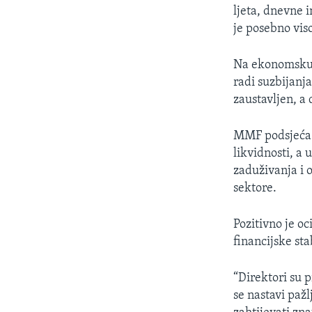
ljeta, dnevne 
je posebno vis
Na ekonomsku a
radi suzbijanj
zaustavljen, a
MMF podsjeća d
likvidnosti, a
zaduživanja i 
sektore.
Pozitivno je oc
financijske sta
“Direktori su 
se nastavi pažl