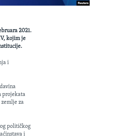
ebruara 2021.
V, kojim je
stitucije.
ja i
adavina
h projekata
t zemlje za
og političkog
ćinstava i