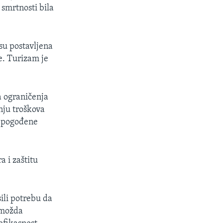
 smrtnosti bila
su postavljena
e. Turizam je
a ograničenja
nju troškova
o pogođene
a i zaštitu
ili potrebu da
i možda