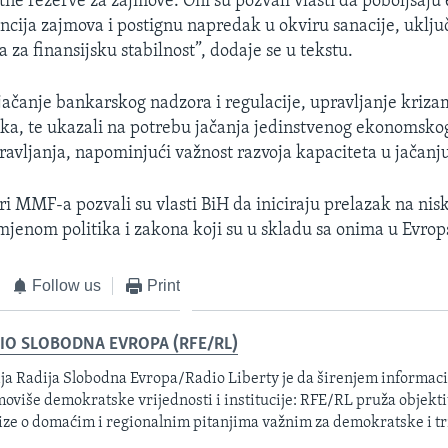
tne rezerve za zajmove. Oni su pozvali vlasti da poboljšaju
cija zajmova i postignu napredak u okviru sanacije, uključ
 za finansijsku stabilnost”, dodaje se u tekstu.
 jačanje bankarskog nadzora i regulacije, upravljanje kriza
ika, te ukazali na potrebu jačanja jedinstvenog ekonomskog
ravljanja, napominjući važnost razvoja kapaciteta u jačanju 
ori MMF-a pozvali su vlasti BiH da iniciraju prelazak na n
jenom politika i zakona koji su u skladu sa onima u Evrops
Follow us
Print
IO SLOBODNA EVROPA (RFE/RL)
ja Radija Slobodna Evropa/Radio Liberty je da širenjem informacij
oviše demokratske vrijednosti i institucije: RFE/RL pruža objektiv
ize o domaćim i regionalnim pitanjima važnim za demokratske i tr