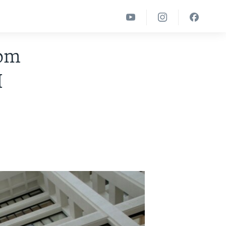
jom
H