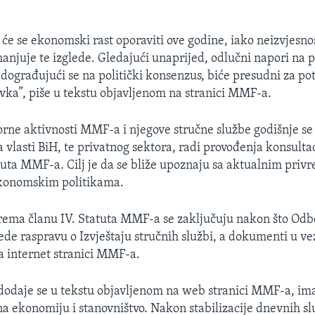
 će se ekonomski rast oporaviti ove godine, iako neizvjesno
njuje te izglede. Gledajući unaprijed, odlučni napori na pol
ograđujući se na politički konsenzus, biće presudni za po
vka”, piše u tekstu objavljenom na stranici MMF-a.
rne aktivnosti MMF-a i njegove stručne službe godišnje se 
 vlasti BiH, te privatnog sektora, radi provođenja konsultac
uta MMF-a. Cilj je da se bliže upoznaju sa aktualnim priv
ekonomskim politikama.
rema članu IV. Statuta MMF-a se zaključuju nakon što Odb
ede raspravu o Izvještaju stručnih službi, a dokumenti u vez
na internet stranici MMF-a.
dodaje se u tekstu objavljenom na web stranici MMF-a, ima
na ekonomiju i stanovništvo. Nakon stabilizacije dnevnih s