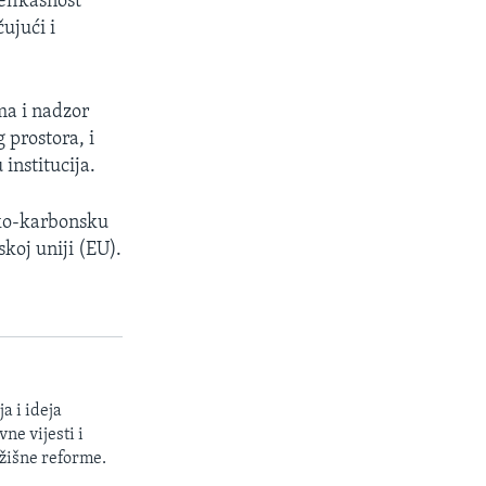
 efikasnost
ujući i
ma i nadzor
 prostora, i
institucija.
isko-karbonsku
koj uniji (EU).
a i ideja
ne vijesti i
žišne reforme.