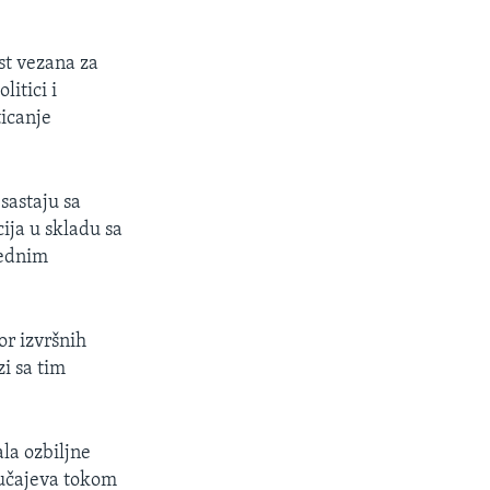
st vezana za
itici i
ticanje
sastaju sa
ija u skladu sa
rednim
or izvršnih
i sa tim
la ozbiljne
lučajeva tokom