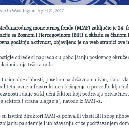
en in Washington, April 21, 2017.
 Međunarodnog monetarnog fonda (MMF) zaključio je 24. f
acije sa Bosnom i Hercegovinom (BiH) u skladu sa članom I
vna godišnju aktivnost, objavljeno je na web stranici ove in
postigle određeni napredak u poboljšanju poslovnog okružen
nkcioniranja tržišta rada.
itucionalne slabosti, posebno na državnom nivou, slaba vl
valiteta javne infrastrukture i kašnjenja u provedbi ključni
zanosti i dalje su ključni faktori koji podrivaju privlačnos
og sektora i strana ulaganja", navode iz MMF-a.
 su izvršni direktori MMF-a pohvalili vlasti BiH zbog njihov
zbijanju pandemije i ublažavanju krize podržavanjem doma