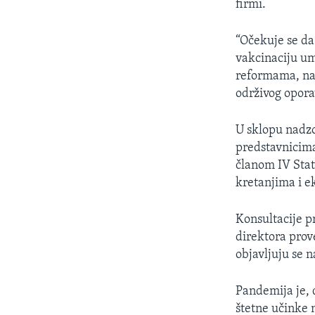
firmi.
“Očekuje se da
vakcinaciju uma
reformama, nad
održivog opora
U sklopu nadzo
predstavnicima
članom IV Stat
kretanjima i 
Konsultacije p
direktora prov
objavljuju se 
Pandemija je, 
štetne učinke 