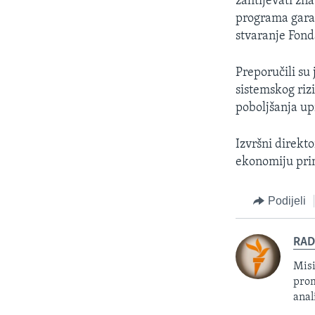
zahtijevati zna
programa garan
stvaranje Fonda
Preporučili su
sistemskog riz
poboljšanja up
Izvršni direkt
ekonomiju prim
Podijeli
RAD
Misi
prom
anal