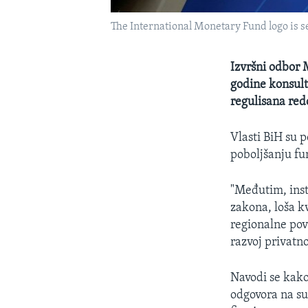
The International Monetary Fund logo is se
Izvršni odbor
godine konsult
regulisana redo
Vlasti BiH su 
poboljšanju fu
"Međutim, inst
zakona, loša k
regionalne pove
razvoj privatn
Navodi se kako
odgovora na su