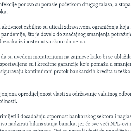
infekcije ponovo su porasle početkom drugog talasa, a stopa
oka.
ktivnost ozbiljno su uticali zdravstvena ograničenja koja 
a pandemije, što je dovelo do značajnog smanjenja potražnj
 doznaka iz inostranstva skoro da nema.
a su uvedeni moratorijumi na zajmove kako bi se ublažil
 uspostavljene su i kreditne garancije koje pomažu u smanje
osiguravaju kontinuirani protok bankarskih kredita u tešk
ijenjena opredijeljenost vlasti za održavanje valutnog odbor
bilnosti.
primijetili dosadašnju otpornost bankarskog sektora i naglas
jivo nadzirati bilans stanja banaka, jer će sve veći NPL-ov