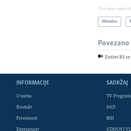
This item is part of
Aktuelno
Povezano
Entitet RS se
INFORMACIJE
SADRŽAJ
Learning English
O nama
TV Program
Kontakt
SAD
PRATITE NAS
Privatnost
BIH
Dostupnost
STAVOVI V