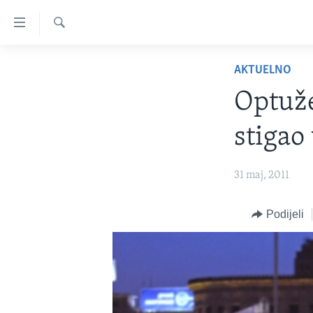
Linkovi
Pređi
na
Pretraživač
TV PROGRAM
glavni
AKTUELNO
sadržaj
VIDEO
Optuže
Pređi
FOTOGRAFIJE DANA
na
stigao
glavnu
VIJESTI
navigaciju
NAUKA I TEHNOLOGIJA
SJEDINJENE AMERIČKE DRŽAVE
Idi
31 maj, 2011
na
SPECIJALNI PROJEKTI
BOSNA I HERCEGOVINA
pretragu
KORUPCIJA
Podijeli
SVIJET
SLOBODA MEDIJA
ŽENSKA STRANA
IZBJEGLIČKA STRANA