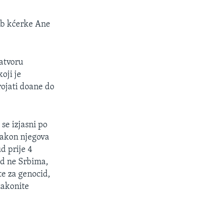
rob kćerke Ane
atvoru
oji je
rojati doane do
se izjasni po
 nakon njegova
d prije 4
ad ne Srbima,
te za genocid,
ezakonite