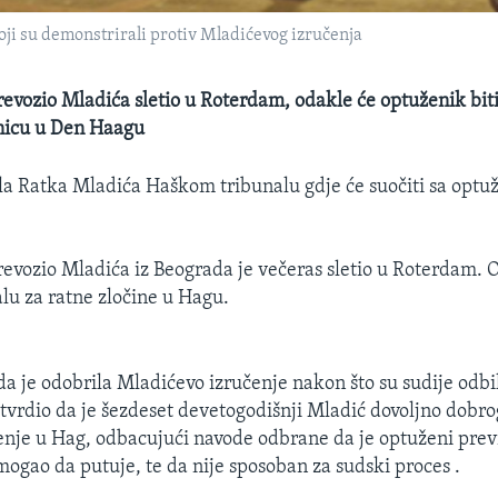
oji su demonstrirali protiv Mladićevog izručenja
prevozio Mladića sletio u Roterdam, odakle će optuženik bit
inicu u Den Haagu
čila Ratka Mladića Haškom tribunalu gdje će suočiti sa opt
prevozio Mladića iz Beograda je večeras sletio u Roterdam. O
lu za ratne zločine u Hagu.
da je odobrila Mladićevo izručenje nakon što su sudije odbi
utvrdio da je šezdeset devetogodišnji Mladić dovoljno dobro
jenje u Hag, odbacujući navode odbrane da je optuženi pre
 mogao da putuje, te da nije sposoban za sudski proces .