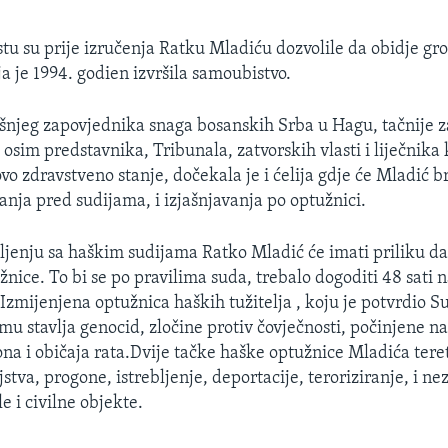
stu su prije izručenja Ratku Mladiću dozvolile da obidje g
a je 1994. godien izvršila samoubistvo.
šnjeg zapovjednika snaga bosanskih Srba u Hagu, tačnije z
sim predstavnika, Tribunala, zatvorskih vlasti i liječnika k
vo zdravstveno stanje, dočekala je i ćelija gdje će Mladić b
anja pred sudijama, i izjašnjavanja po optužnici.
jenju sa haškim sudijama Ratko Mladić će imati priliku da 
nice. To bi se po pravilima suda, trebalo dogoditi 48 sati
Izmijenjena optužnica haških tužitelja , koju je potvrdio Su
 mu stavlja genocid, zločine protiv čovječnosti, počinjene n
ona i običaja rata.Dvije tačke haške optužnice Mladića tere
jstva, progone, istrebljenje, deportacije, teroriziranje, i n
e i civilne objekte.