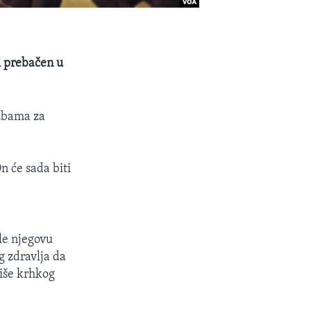
i prebačen u
užbama za
n će sada biti
le njegovu
g zdravlja da
više krhkog