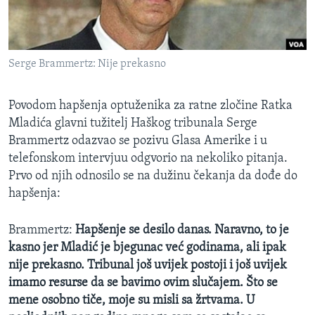
MAGAZIN
O GLASU AMERIKE
Serge Brammertz: Nije prekasno
Learning English
Povodom hapšenja optuženika za ratne zločine Ratka
PRATITE NAS
Mladića glavni tužitelj Haškog tribunala Serge
Brammertz odazvao se pozivu Glasa Amerike i u
telefonskom intervjuu odgvorio na nekoliko pitanja.
Prvo od njih odnosilo se na dužinu čekanja da dođe do
Jezici
hapšenja:
Brammertz:
Hap
š
enje se desilo danas. Naravno, to je
kasno jer Mladi
ć
je bjegunac ve
ć godinama, ali ipak
nije prekasno. Tribunal još uvijek postoji i još uvijek
imamo resurse da se bavimo ovim slučajem. Što se
mene osobno tiče, moje su misli sa žrtvama. U