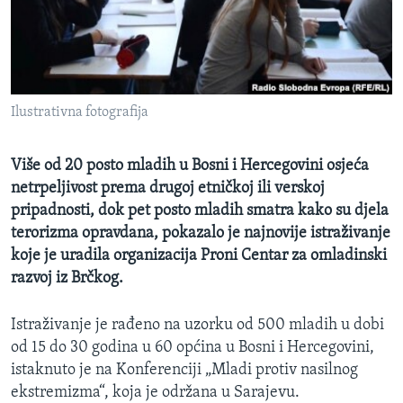
MAGAZIN
O GLASU AMERIKE
Learning English
Ilustrativna fotografija
PRATITE NAS
Više od 20 posto mladih u Bosni i Hercegovini osjeća
netrpeljivost prema drugoj etničkoj ili verskoj
pripadnosti, dok pet posto mladih smatra kako su djela
Jezici
terorizma opravdana, pokazalo je najnovije istraživanje
koje je uradila organizacija Proni Centar za omladinski
razvoj iz Brčkog.
Istraživanje je rađeno na uzorku od 500 mladih u dobi
od 15 do 30 godina u 60 općina u Bosni i Hercegovini,
istaknuto je na Konferenciji „Mladi protiv nasilnog
ekstremizma“, koja je održana u Sarajevu.