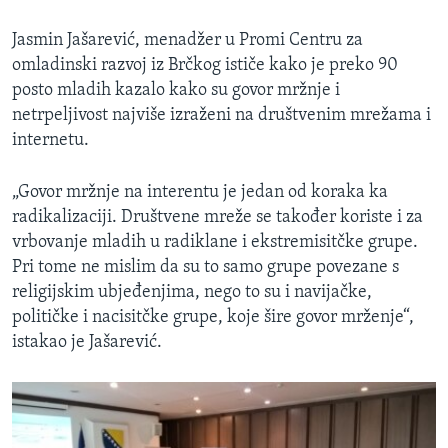
Jasmin Jašarević, menadžer u Promi Centru za
omladinski razvoj iz Brčkog ističe kako je preko 90
posto mladih kazalo kako su govor mržnje i
netrpeljivost najviše izraženi na društvenim mrežama i
internetu.
„Govor mržnje na interentu je jedan od koraka ka
radikalizaciji. Društvene mreže se također koriste i za
vrbovanje mladih u radiklane i ekstremisitčke grupe.
Pri tome ne mislim da su to samo grupe povezane s
religijskim ubjeđenjima, nego to su i navijačke,
političke i nacisitčke grupe, koje šire govor mrženje“,
istakao je Jašarević.